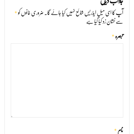
جواب دیں
*
آپ کا ای میل ایڈریس شائع نہیں کیا جائے گا۔
ضروری خانوں کو
سے نشان زد کیا گیا ہے
*
تبصرہ
*
نام