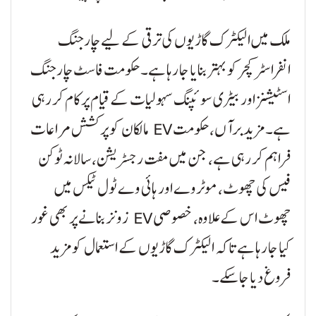
ملک میں الیکٹرک گاڑیوں کی ترقی کے لیے چارجنگ
انفراسٹرکچر کو بہتر بنایا جا رہا ہے۔ حکومت فاسٹ چارجنگ
اسٹیشنز اور بیٹری سوئپنگ سہولیات کے قیام پر کام کر رہی
ہے۔ مزید برآں، حکومت EV مالکان کو پرکشش مراعات
فراہم کر رہی ہے، جن میں مفت رجسٹریشن، سالانہ ٹوکن
فیس کی چھوٹ، موٹروے اور ہائی وے ٹول ٹیکس میں
چھوٹ اس کے علاوہ، خصوصی EV زونز بنانے پر بھی غور
کیا جا رہا ہے تاکہ الیکٹرک گاڑیوں کے استعمال کو مزید
فروغ دیا جا سکے۔