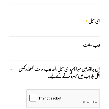
*
ای میل
ویب‌ سائٹ
اس براؤزر میں میرا نام، ای میل، اور ویب سائٹ محفوظ رکھیں
اگلی بار جب میں تبصرہ کرنے کےلیے۔