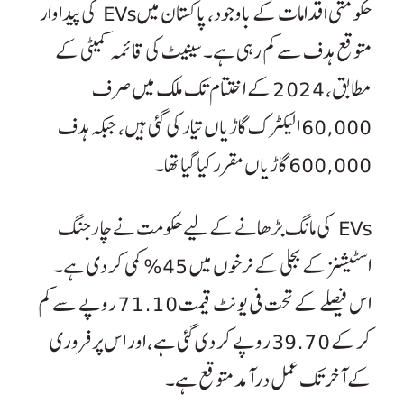
حکومتی اقدامات کے باوجود، پاکستان میں EVs کی پیداوار
متوقع ہدف سے کم رہی ہے۔ سینیٹ کی قائمہ کمیٹی کے
مطابق، 2024 کے اختتام تک ملک میں صرف
60,000 الیکٹرک گاڑیاں تیار کی گئی ہیں، جبکہ ہدف
600,000 گاڑیاں مقرر کیا گیا تھا۔
EVs کی مانگ بڑھانے کے لیے حکومت نے چارجنگ
اسٹیشنز کے بجلی کے نرخوں میں 45% کمی کر دی ہے۔
اس فیصلے کے تحت فی یونٹ قیمت 71.10 روپے سے کم
کر کے 39.70 روپے کر دی گئی ہے، اور اس پر فروری
کے آخر تک عمل درآمد متوقع ہے۔