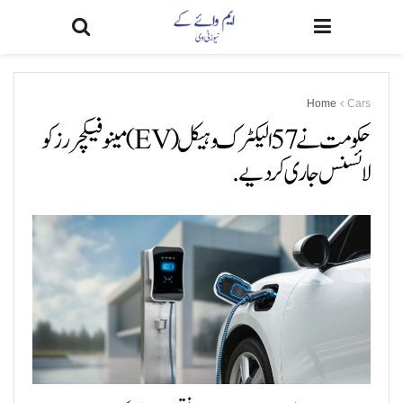
Home
Cars
حکومت نے 57 الیکٹرک وہیکل (EV) مینوفیکچررز کو
لائسنس جاری کر دیے.