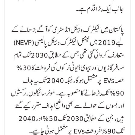
جانب ایک بڑا قدم ہے۔
پاکستان میں الیکٹرک وہیکل انڈسٹری کو آگے بڑھانے کے
لیے 2019 میں نیشنل الیکٹرک وہیکل پالیسی (NEVP)
متعارف کروائی گئی تھی جس کے مطابق 2030 تک تمام
مسافر گاڑیوں اور ہیوی ڈیوٹی ٹرکوں کی فروخت کا 30%
حصہ EVs پر مشتمل ہوگا، جبکہ 2040 تک یہ ہدف
90% تک بڑھانے کا منصوبہ ہے۔ موٹر سائیکلوں، رکشوں
اور بسوں کے حوالے سے بھی واضح اہداف مقرر کیے گئے
ہیں، جن کے مطابق 2030 تک 50% اور 2040
تک 90% فروخت EVs پر مشتمل ہونی چاہیے۔