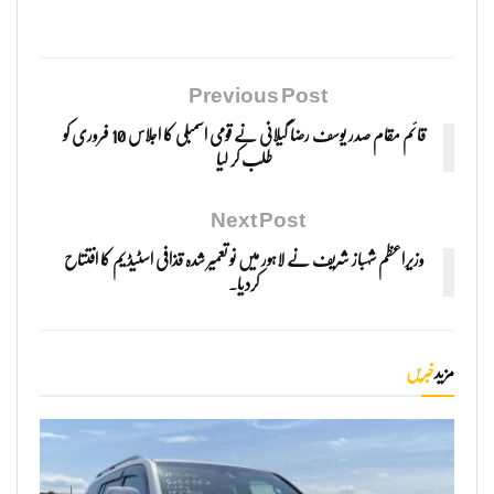
Previous Post
قائم مقام صدر یوسف رضا گیلانی نے قومی اسمبلی کا اجلاس 10 فروری کو
طلب کر لیا
Next Post
وزیراعظم شہباز شریف نے لاہور میں نو تعمیر شدہ قذافی اسٹیڈیم کا افتتاح
کردیا.
مزید
خبریں