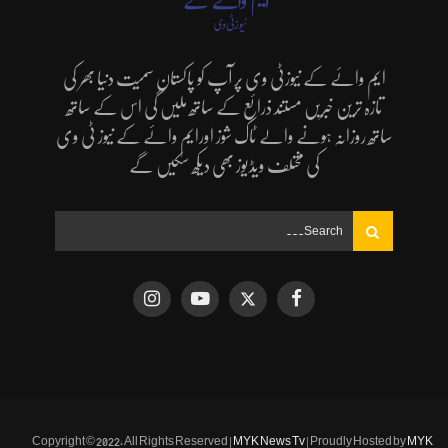
ایم وائے کے نیوزٹی وی پر آپ کو پاکستان سمیت دنیا بھر کی
تازہ ترین خبریں مستند ذرائع کے ساتھ ملیں گی اس کے ساتھ
ساتھ روزانہ ہونے والے ٹاک شوز اورایم وائے کے نیوز ٹی وی
کی مختلف ویڈیوز بھی دیکھ سکیں گے
Copyright © 2022, All Rights Reserved |
MYK News Tv
| Proudly Hosted by
MYK