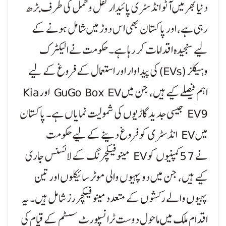
دنیا بھر میں آٹو انڈسٹری پائیدار نقل و حمل کی طرف بڑھ
رہی ہے، اور پاکستان بھی اس دوڑ میں شامل ہونے کے
لیے سنجیدہ اقدامات کر رہا ہے۔ حکومت نے الیکٹرک
وہیکلز (EVs) کی پیداوار اور استعمال کے فروغ کے لیے
اہم فیصلے کیے ہیں، جن میں GuGo Box EV اور Kia
EV9 جیسی جدید گاڑیوں کی شمولیت نمایاں ہے۔ پاکستان
میں EV انڈسٹری کو فروغ دینے کے لیے حکومت
نے 57 کمپنیوں کو EV مینوفیکچرنگ کے لائسنس جاری
کیے ہیں، جن میں دو پہیوں والی موٹر سائیکلوں اور تین
پہیوں والے رکشوں کے متعدد مینوفیکچررز شامل ہیں۔ یہ
اقدام ملک میں ماحول دوست ٹرانسپورٹ سسٹم کے قیام کی