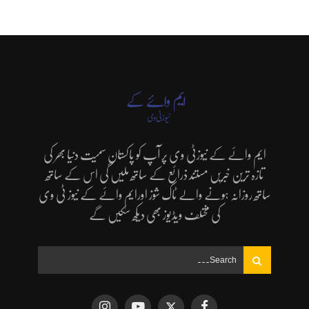
ایم وائے کے نیوزٹی وی پر آپ کو پاکستان سمیت دنیا بھر کی
تازہ ترین خبریں مستند ذرائع کے ساتھ ملیں گی اس کے ساتھ
ساتھ روزانہ ہونے والے ٹاک شوز اورایم وائے کے نیوز ٹی وی
کی مختلف ویڈیوز بھی دیکھ سکیں گے