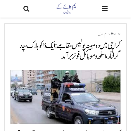
Home
اہم خبریں
کراچی میں دو مبینہ پولیس مقابلے: ایک ڈاکو ہلاک، چار
گرفتار، اسلحہ و موبائل فونز برآمد