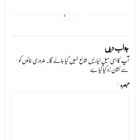
جواب دیں
*
آپ کا ای میل ایڈریس شائع نہیں کیا جائے گا۔
ضروری خانوں کو
سے نشان زد کیا گیا ہے
*
تبصرہ