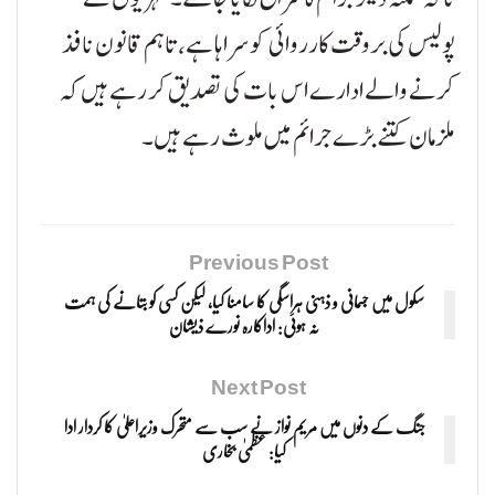
پولیس کی بروقت کارروائی کو سراہا ہے، تاہم قانون نافذ
کرنے والے ادارے اس بات کی تصدیق کر رہے ہیں کہ
ملزمان کتنے بڑے جرائم میں ملوث رہے ہیں۔
Previous Post
سکول میں جسمانی و ذہنی ہراسگی کا سامنا کیا، لیکن کسی کو بتانے کی ہمت
نہ ہوئی: اداکارہ نورے ذیشان
Next Post
جنگ کے دنوں میں مریم نواز نے سب سے متحرک وزیراعلیٰ کا کردار ادا
کیا: عظمیٰ بخاری