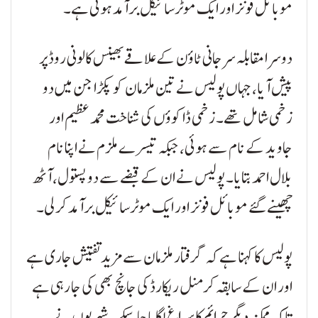
موبائل فونز اور ایک موٹرسائیکل برآمد ہوئی ہے۔
دوسرا مقابلہ سرجانی ٹاؤن کے علاقے بھینس کالونی روڈ پر
پیش آیا، جہاں پولیس نے تین ملزمان کو پکڑا جن میں دو
زخمی شامل تھے۔ زخمی ڈاکوؤں کی شناخت محمد عظیم اور
جاوید کے نام سے ہوئی، جبکہ تیسرے ملزم نے اپنا نام
بلال احمد بتایا۔ پولیس نے ان کے قبضے سے دو پستول، آٹھ
چھینے گئے موبائل فونز اور ایک موٹرسائیکل برآمد کر لی۔
پولیس کا کہنا ہے کہ گرفتار ملزمان سے مزید تفتیش جاری ہے
اور ان کے سابقہ کرمنل ریکارڈ کی جانچ بھی کی جا رہی ہے
تاکہ ممکنہ دیگر جرائم کا سراغ لگایا جا سکے۔ شہریوں نے