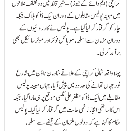
کراچی (ایم وائے کے نیوز) – شہر قائد میں دو مختلف علاقوں
میں مبینہ پولیس مقابلوں کے دوران ایک ڈاکو ہلاک جبکہ
چار کو گرفتار کر لیا گیا ہے۔ پولیس نے کارروائیوں کے
دوران ملزمان سے اسلحہ، موبائل فونز اور موٹرسائیکل بھی
برآمد کر لی۔
پہلا واقعہ شمالی کراچی کے علاقے شادمان ٹاؤن میں شارع
نور جہاں تھانے کی حدود میں پیش آیا، جہاں مبینہ پولیس
مقابلے میں ایک ڈاکو مظفر علی مگسی موقع پر ہی مارا گیا، جبکہ
اس کا ساتھی اعجاز زخمی حالت میں گرفتار کر لیا گیا۔ پولیس
حکام کا کہنا ہے کہ دونوں ملزمان کے قبضے سے اسلحہ،