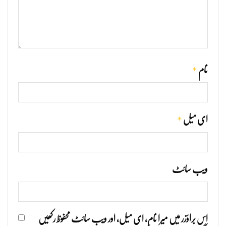
*
نام
*
ای میل
ویب‌ سائٹ
اس براؤزر میں میرا نام، ای میل، اور ویب سائٹ محفوظ رکھیں