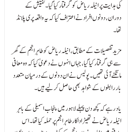
کی ہدایت پر انیلہ ریاض کو گرفتار کیا گیا۔ تفتیش کے
دوران، دونوں افراد نے اعتراف کیا کہ یہ واقعہ پری پلانڈ
تھا۔
مزید تفصیلات کے مطابق، انیلہ ریاض کو طاہر انجم کے گھر
سے ہی گرفتار کیا گیا، جہاں انہوں نے دعویٰ کیا کہ وہ معافی
مانگنے آئی تھیں۔ پولیس نے ان دونوں کے درمیان متعدد
بار رابطوں کے شواہد بھی حاصل کر لیے ہیں۔
یاد رہے کہ کچھ دن پہلے لاہور میں پنجاب اسمبلی کے باہر
انیلہ ریاض نے تھیٹر اداکار طاہر انجم پر حملہ کیا تھا۔ اس