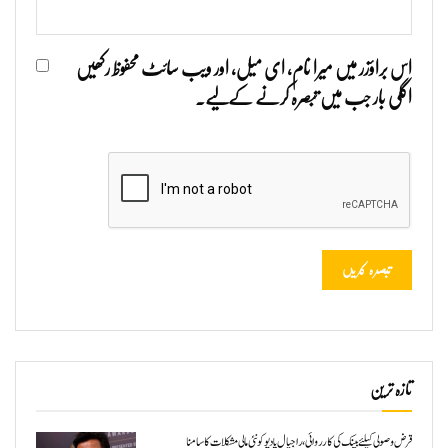
اس براؤزر میں میرا نام، ای میل، اور ویب سائٹ محفوظ رکھیں
اگلی بار جب میں تبصرہ کرنے کےلیے۔
تازہ ترین
قرض وصولی کیلئے بینک کی کارروائی، راجپال یادیو کو نئی مالی مشکلات کا سامنا