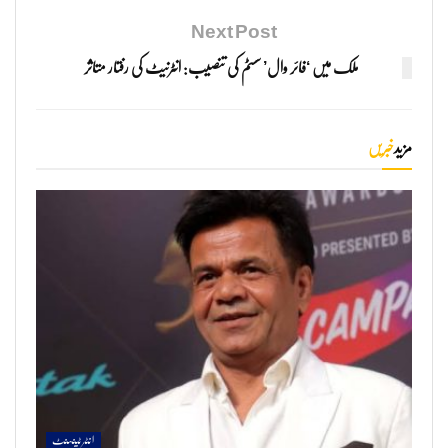
Next Post
ملک میں ‘فائر وال’ سسٹم کی تنصیب: انٹرنیٹ کی رفتار متاثر
مزید
خبریں
انٹرٹینمنٹ