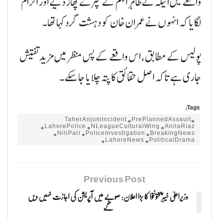
واقعے میں انیلہ نے طاہر انجم کے کپڑے پھاڑ دیے اور الزام
لگایا کہ انہوں نے عمران خان کو دہشت گرد کہا تھا۔
پولیس کے مطابق، اس واقعے کے پس منظر میں مزید تفتیش
جاری ہے تاکہ اصل حقائق کا پتہ چلایا جا سکے۔
Tags:
#TaherAnjumIncident #PrePlannedAssault
#LahorePolice #NLeagueCulturalWing #AnilaRiaz
#NiliPari #PoliceInvestigation #BreakingNews
#LahoreNews #PoliticalDrama
Previous Post
وزیراعلیٰ خیبرپختونخوا کا بڑا اعلان: صوبے میں آپریشن کی اجازت نہیں دیں
گے