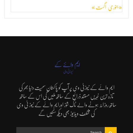
« جنوری
اگست »
ایم وائے کے نیوزٹی وی پر آپ کو پاکستان سمیت دنیا بھر کی
تازہ ترین خبریں مستند ذرائع کے ساتھ ملیں گی اس کے ساتھ
ساتھ روزانہ ہونے والے ٹاک شوز اورایم وائے کے نیوز ٹی وی
کی مختلف ویڈیوز بھی دیکھ سکیں گے