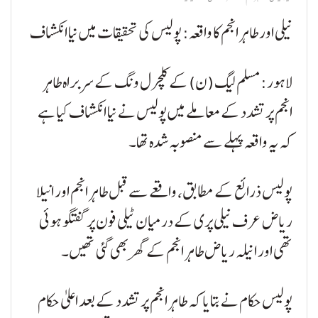
نیلی اور طاہر انجم کا واقعہ: پولیس کی تحقیقات میں نیا انکشاف
لاہور: مسلم لیگ (ن) کے کلچرل ونگ کے سربراہ طاہر
انجم پر تشدد کے معاملے میں پولیس نے نیا انکشاف کیا ہے
کہ یہ واقعہ پہلے سے منصوبہ شدہ تھا۔
پولیس ذرائع کے مطابق، واقعے سے قبل طاہر انجم اور انیلا
ریاض عرف نیلی پری کے درمیان ٹیلی فون پر گفتگو ہوئی
تھی اور انیلہ ریاض طاہر انجم کے گھر بھی گئی تھیں۔
پولیس حکام نے بتایا کہ طاہر انجم پر تشدد کے بعد اعلیٰ حکام