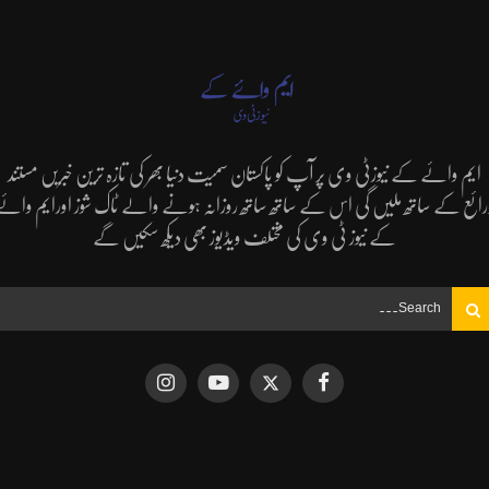
ایم وائے کے نیوزٹی وی پر آپ کو پاکستان سمیت دنیا بھر کی تازہ ترین خبریں مستند
رائع کے ساتھ ملیں گی اس کے ساتھ ساتھ روزانہ ہونے والے ٹاک شوز اورایم وائے
کے نیوز ٹی وی کی مختلف ویڈیوز بھی دیکھ سکیں گے