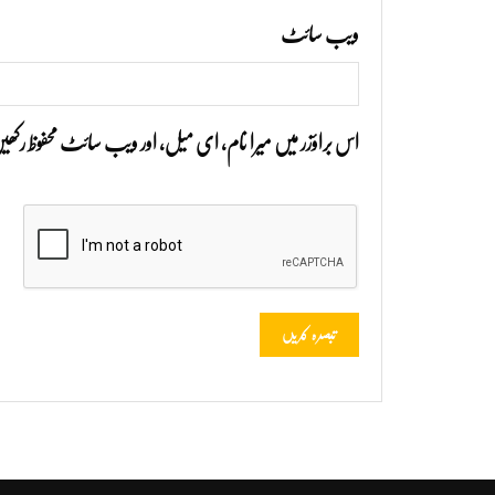
ویب‌ سائٹ
اس براؤزر میں میرا نام، ای میل، اور ویب سائٹ محفوظ رک