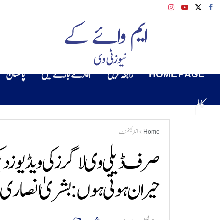
HOME PAGE
رابطہ کریں
ہمارے بارے میں
پاکستان
کالم
Home
انٹرٹینمنٹ
صرف ڈیلی وی لاگرز کی ویڈیوز دیک
حیران ہوتی ہوں: بشریٰ انصاری