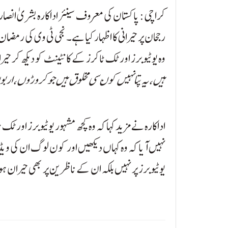
کراچی: پاکستان کی معروف سینئر اداکارہ بشریٰ ان
رجحان پر حیرانی کا اظہار کیا ہے۔ نجی ٹی وی کی رمض
وہ یوٹیوبرز اور ٹک ٹاکرز کے کانٹینٹ کو دیکھ کر حیر
ہیں، یہ پتا نہیں کون سی مخلوق ہیں جو کروڑوں، ار
اداکارہ نے مزید کہا کہ وہ کچھ مشہور یوٹیوبرز اور 
نہیں آیا کہ وہ کہاں دیکھیں اور کون لوگ ان کی وی
یوٹیوبرز پر نہیں بلکہ ان کے ناظرین پر بھی حیران ہو