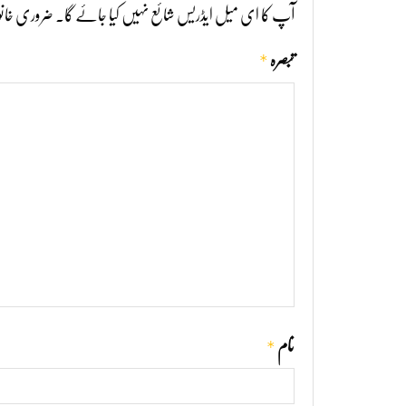
آپ کا ای میل ایڈریس شائع نہیں کیا جائے گا۔
ضروری خانو
*
تبصرہ
*
نام