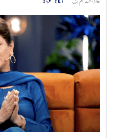
0
0
in
انٹرٹینمنٹ
,
اہم خبریں