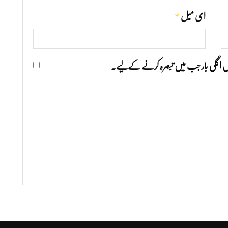
*
ای میل
ھیں اگلی بار جب میں تبصرہ کرنے کےلیے۔