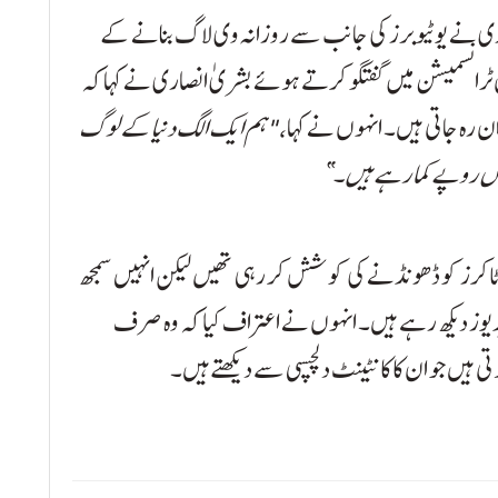
صاری نے یوٹیوبرز کی جانب سے روزانہ وی لاگ بنانے کے
ان ٹرانسمیشن میں گفتگو کرتے ہوئے بشریٰ انصاری نے کہا کہ
ان رہ جاتی ہیں۔ انہوں نے کہا،
"ہم ایک الگ دنیا کے لوگ
بوں روپے کما رہے ہیں۔”
ٹک ٹاکرز کو ڈھونڈنے کی کوشش کر رہی تھیں لیکن انہیں سمجھ
ڈیوز دیکھ رہے ہیں۔ انہوں نے اعتراف کیا کہ وہ صرف
تی ہیں جو ان کا کانٹینٹ دلچسپی سے دیکھتے ہیں۔