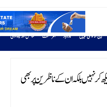
بین الاقوامی خبریں
کاروبار
انٹرٹینمنٹ
سائنس اور ٹیکنالوجی
ص
ھ کر نہیں بلکہ ان کے ناظرین پر بھی