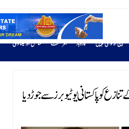
بین الاقوامی خبریں
کاروبار
انٹرٹینمنٹ
سائنس اور ٹیکنالوجی
ص
نازع کو پاکستانی یوٹیوبرز سے جوڑ دیا