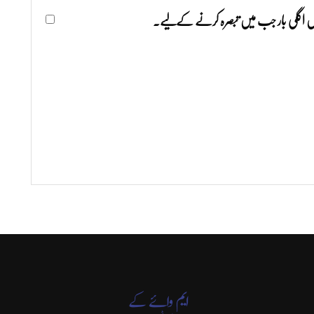
ھیں اگلی بار جب میں تبصرہ کرنے کےلیے۔