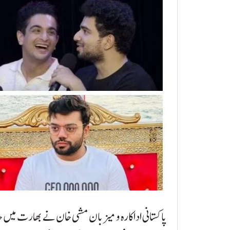
پاکستانی اداکارہ و میزبان مشی خان نے بھارت میں جار