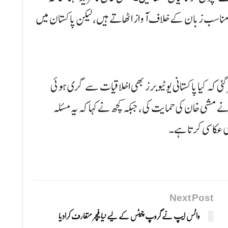
مناسب زبان کے خلاف آواز اٹھاتے ہیں، لیکن پاکستان میں
ی کہ کیا پاکستانی یوٹیوبرز بھی اخلاقیات سے گری ہوئی
مشی خان کی حمایت کی، جبکہ کچھ نے کہا کہ یہ مسئلہ
ی عکاسی کرتا ہے۔
Next Post
واٹس ایپ نے گروپ چیٹس کے لیے نیا فیچر متعارف کرادیا