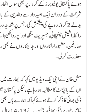
ہوئے پاکستانی یوٹیوبرز کے کردار پر بھی سوال اٹھا د
شرکت کے دوران ایک امیدوار سے والدین کے بار
بدلے 2 کروڑ روپے کی پیشکش کی، جس پر شدید ر
رائنا، اشیش چنچلانی، جسپریت سنگھ اور اپوروا مکھی
صارفین، مشہور اداکاروں اور ہدایتکاروں نے بھی رنوی
معذرت کر لی۔
مشی خان نے اپنی ایک ویڈیو میں کہا کہ بھارت میں 
ان کے بائیکاٹ کا مطالبہ ہو رہا ہے، لیکن پاکستان م
ڈکی بھائی کا ذکر کرتے ہوئے کہا کہ ہمارے ہاں بھی 
خاص طور پر