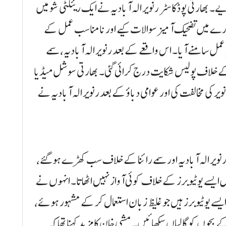
یے۔ بھارتی پوڈکاسٹر رنویر الہ آبادیہ نے ایک ریئلٹی شو میں
ے میں تضحیک آمیز سوالات کیے اور نامناسب عمل کے
دِ عمل سامنے آیا۔ اس واقعے کے بعد رنویر الہ آبادیہ، سمے
جا کے خلاف پولیس شکایت درج کرائی گئی۔ بھارتی سوشل میڈیا
ر کی مخالفت کی اور عوامی دباؤ کے بعد رنویر الہ آبادیہ نے
رنویر الہ آبادیہ اور سمے رائنا کے خلاف سب کھڑے ہوگئے،
یں ایسے یوٹیوبرز کے خلاف کوئی آواز نہیں اٹھاتا۔ انہوں نے
ایسے یوٹیوبرز ہیں جو غلیظ زبان استعمال کر کے مشہور ہوئے،
 ڈکی بھائی، جنہوں نے 13، 14 سال کے بچوں کو گالیاں سکھائیں۔ مشی خان کا مزید کہنا تھا کہ