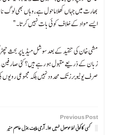
بھارت میں جہاں کھلا ماحول ہے، وہاں بھی لوگ نا
ایسے مواد کے خلاف کوئی بات نہیں کرتا۔”
مشی خان کی تنقید کے بعد سوشل میڈیا پر بحث چھڑ گئ
زبان کے ذریعے مقبول ہو رہے ہیں؟ کئی صارفین نے 
صرف یوٹیوبرز تک محدود نہیں بلکہ مجموعی رویوں ک
Previous Post
کسی کا کوئی خط موصول نہیں ہوا۔ آرمی چیف جنرل عاصم منیر