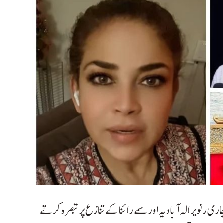
ی رنویر الہ آبادیہ اور سمے رائنا کے تنازع پر تبصرہ کرتے