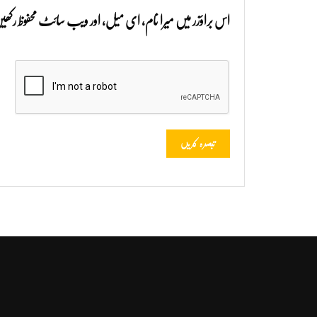
اس براؤزر میں میرا نام، ای میل، اور ویب سائٹ محفوظ رک