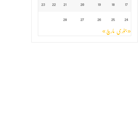
23
22
21
20
19
18
17
28
27
26
25
24
« جنوری
مارچ »