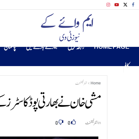
HOME PAGE
رابطہ کریں
ہمارے بارے میں
پاکستان
کالم
Home
انٹرٹینمنٹ
مشی خان نے بھارتی پوڈکاسٹرز کے ت
0
0
in
انٹرٹینمنٹ