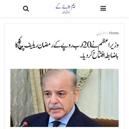
Home
اہم خبریں
وزیراعظم نے 20 ارب روپے کے رمضان ریلیف پیکج کا
باضابطہ افتتاح کر دیا۔