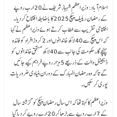
اسلام آباد: وزیراعظم شہباز شریف نے 20 ارب روپے
کے رمضان ریلیف پیکج 2025 کا باضابطہ افتتاح کر دیا۔
افتتاحی تقریب سے خطاب کرتے ہوئے وزیراعظم نے کہا
کہ اس پیکج سے 40 لاکھ خاندانوں اور 2 کروڑ افراد کو فائدہ
پہنچے گا۔ حکومت کی جانب سے 40 لاکھ مستحق خاندانوں کو
ڈیجیٹل والٹ کے ذریعے 5 ہزار روپے فراہم کیے جائیں
گے تاکہ وہ رمضان المبارک کے دوران بنیادی ضروریات
پوری کر سکیں۔
وزیراعظم کا کہنا تھا کہ اس سال رمضان پیکج کو گزشتہ سال
کے 7 ارب روپے سے بڑھا کر 20 ارب روپے کر دیا گیا