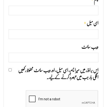
*
*
ای میل
ویب‌ سائٹ
اس براؤزر میں میرا نام، ای میل، اور ویب سائٹ محفوظ رکھیں
اگلی بار جب میں تبصرہ کرنے کےلیے۔