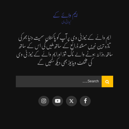
ایم وائے کے نیوزٹی وی پر آپ کو پاکستان سمیت دنیا بھر کی
تازہ ترین خبریں مستند ذرائع کے ساتھ ملیں گی اس کے ساتھ
ساتھ روزانہ ہونے والے ٹاک شوز اورایم وائے کے نیوز ٹی وی
کی مختلف ویڈیوز بھی دیکھ سکیں گے