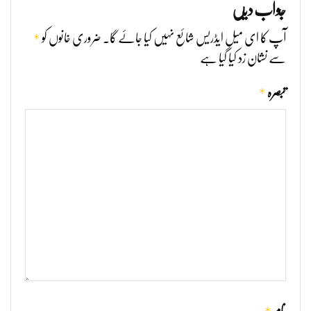
جواب دیں
*
آپ کا ای میل ایڈریس شائع نہیں کیا جائے گا۔
ضروری خانوں کو
سے نشان زد کیا گیا ہے
*
تبصرہ
نام