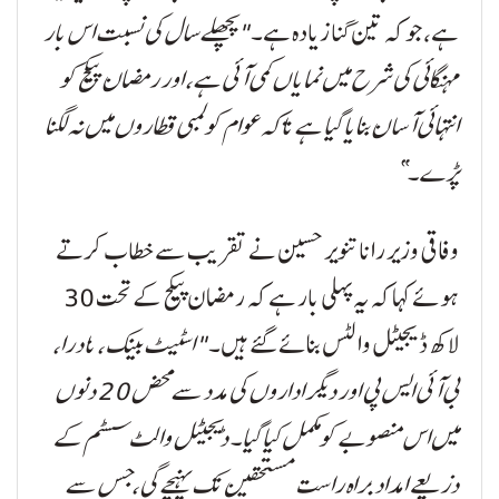
ہے، جو کہ تین گنا زیادہ ہے۔
"پچھلے سال کی نسبت اس بار
مہنگائی کی شرح میں نمایاں کمی آئی ہے، اور رمضان پیکج کو
انتہائی آسان بنایا گیا ہے تاکہ عوام کو لمبی قطاروں میں نہ لگنا
پڑے۔”
وفاقی وزیر رانا تنویر حسین نے تقریب سے خطاب کرتے
ہوئے کہا کہ یہ پہلی بار ہے کہ رمضان پیکج کے تحت 30
لاکھ ڈیجیٹل والٹس بنائے گئے ہیں۔
"اسٹیٹ بینک، نادرا،
بی آئی ایس پی اور دیگر اداروں کی مدد سے محض 20 دنوں
میں اس منصوبے کو مکمل کیا گیا۔ ڈیجیٹل والٹ سسٹم کے
ذریعے امداد براہ راست مستحقین تک پہنچے گی، جس سے