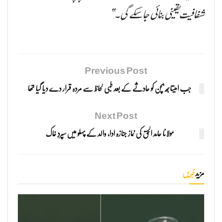
شفافیت یقینی بنائی جا سکے گی۔”
Previous Post
جب امیتابھ بچن کو حادثے کے بعد طبی لحاظ سے مردہ قرار دے دیا گیا تھا
Next Post
مولانا حامد الحق کی نماز جنازہ ادا، والد کے پہلو میں سپردِ خاک
مزید
خبریں