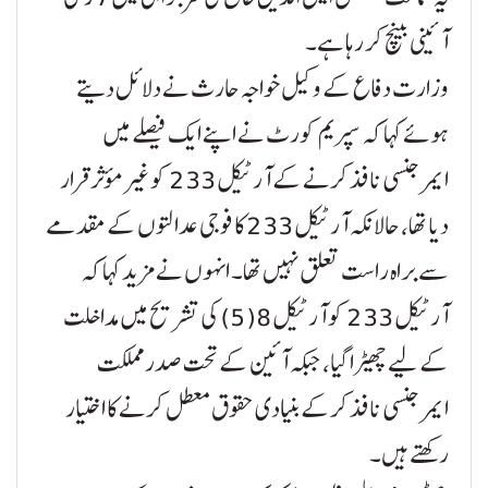
آئینی بینچ کر رہا ہے۔
وزارت دفاع کے وکیل خواجہ حارث نے دلائل دیتے
ہوئے کہا کہ سپریم کورٹ نے اپنے ایک فیصلے میں
ایمرجنسی نافذ کرنے کے آرٹیکل 233 کو غیر مؤثر قرار
دیا تھا، حالانکہ آرٹیکل 233 کا فوجی عدالتوں کے مقدمے
سے براہ راست تعلق نہیں تھا۔ انہوں نے مزید کہا کہ
آرٹیکل 233 کو آرٹیکل 8(5) کی تشریح میں مداخلت
کے لیے چھیڑا گیا، جبکہ آئین کے تحت صدر مملکت
ایمرجنسی نافذ کرکے بنیادی حقوق معطل کرنے کا اختیار
رکھتے ہیں۔