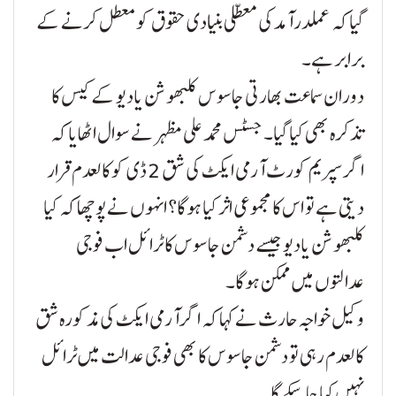
گیا کہ عملدرآمد کی معطلی بنیادی حقوق کو معطل کرنے کے
برابر ہے۔
دوران سماعت بھارتی جاسوس کلبھوشن یادیو کے کیس کا
تذکرہ بھی کیا گیا۔ جسٹس محمد علی مظہر نے سوال اٹھایا کہ
اگر سپریم کورٹ آرمی ایکٹ کی شق 2 ڈی کو کالعدم قرار
دیتی ہے تو اس کا مجموعی اثر کیا ہوگا؟ انہوں نے پوچھا کہ کیا
کلبھوشن یادیو جیسے دشمن جاسوس کا ٹرائل اب فوجی
عدالتوں میں ممکن ہوگا۔
وکیل خواجہ حارث نے کہا کہ اگر آرمی ایکٹ کی مذکورہ شق
کالعدم رہی تو دشمن جاسوس کا بھی فوجی عدالت میں ٹرائل
نہیں کیا جا سکے گا۔