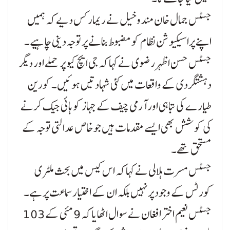
جسٹس جمال خان مندوخیل نے ریمارکس دیے کہ ہمیں
اپنے پراسیکیوشن نظام کو مضبوط بنانے پر توجہ دینی چاہیے۔
جسٹس حسن اظہر رضوی نے کہا کہ جی ایچ کیو پر حملے اور دیگر
دہشتگردی کے واقعات میں کئی شہادتیں ہوئیں۔ کورین
طیارے کی تباہی اور آرمی چیف کے جہاز کو ہائی جیک کرنے
کی کوشش بھی ایسے مقدمات ہیں جو خاص عدالتی توجہ کے
مستحق تھے۔
جسٹس مسرت ہلالی نے کہا کہ اس کیس میں بحث ملٹری
کورٹس کے وجود پر نہیں بلکہ ان کے اختیار سماعت پر ہے۔
جسٹس نعیم اختر افغان نے سوال اٹھایا کہ 9 مئی کے 103