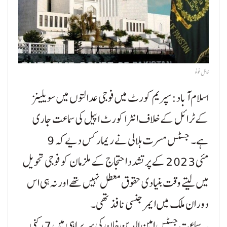
فائل فوٹو
اسلام آباد:سپریم کورٹ میں فوجی عدالتوں میں سویلینز
کے ٹرائل کے خلاف انٹرا کورٹ اپیل کی سماعت جاری
ہے۔ جسٹس مسرت ہلالی نے ریمارکس دیے کہ 9
مئی 2023 کے پرتشدد احتجاج کے ملزمان کو فوجی تحویل
میں لیتے وقت بنیادی حقوق معطل نہیں تھے اور نہ ہی اس
دوران ملک میں ایمرجنسی نافذ تھی۔
یہ سماعت جسٹس امین الدین خان کی سربراہی میں 7 رکنی