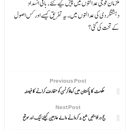
ملزمان فوجی عدالتوں میں پیش کیے گئے، باقی انسداد
دہشتگردی کی عدالتوں میں۔ یہ تفریق کیسے اور کس اصول
کے تحت کی گئی؟
Previous Post
حکومت کا پاکستان میں کرپٹو کرنسی کو متعارف کرانے کا فیصلہ
Next Post
حج درخواستیں جمع نہ کروانے والے عازمین کیلئے ایک اور موقع