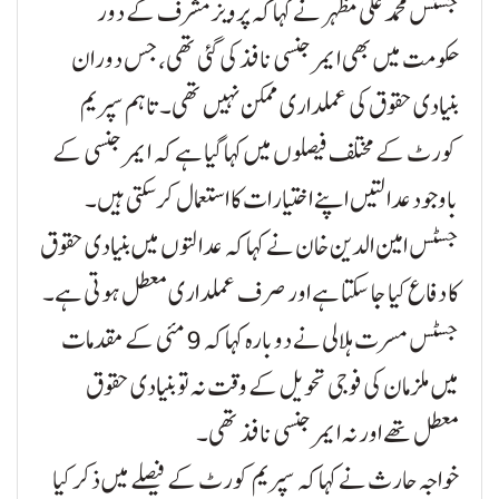
جسٹس محمد علی مظہر نے کہا کہ پرویز مشرف کے دور
حکومت میں بھی ایمرجنسی نافذ کی گئی تھی، جس دوران
بنیادی حقوق کی عملداری ممکن نہیں تھی۔ تاہم سپریم
کورٹ کے مختلف فیصلوں میں کہا گیا ہے کہ ایمرجنسی کے
باوجود عدالتیں اپنے اختیارات کا استعمال کر سکتی ہیں۔
جسٹس امین الدین خان نے کہا کہ عدالتوں میں بنیادی حقوق
کا دفاع کیا جا سکتا ہے اور صرف عملداری معطل ہوتی ہے۔
جسٹس مسرت ہلالی نے دوبارہ کہا کہ 9 مئی کے مقدمات
میں ملزمان کی فوجی تحویل کے وقت نہ تو بنیادی حقوق
معطل تھے اور نہ ایمرجنسی نافذ تھی۔
خواجہ حارث نے کہا کہ سپریم کورٹ کے فیصلے میں ذکر کیا