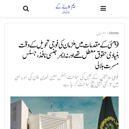
Home
اہم خبریں
9 مئی کے مقدمات میں ملزمان کی فوجی تحویل کے وقت
بنیادی حقوق معطل تھے اور نہ ایمرجنسی نافذ،جسٹس
مسرت ہلالی
فوجی عدالتوں کے کیس کی سماعت جسٹس امین الدین خان کی سربراہی
میں 7 رکنی آئینی بینچ سماعت کر رہا ہے