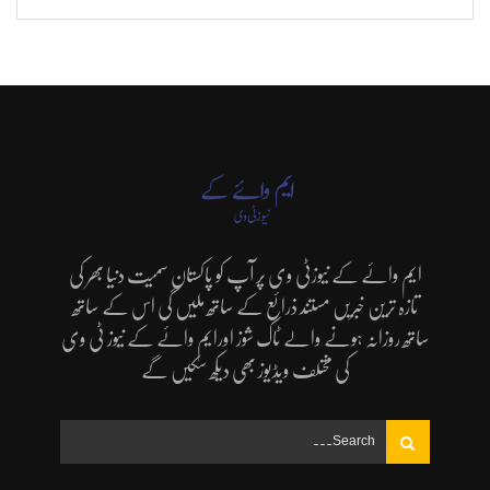
ایم وائے کے نیوزٹی وی پر آپ کو پاکستان سمیت دنیا بھر کی
تازہ ترین خبریں مستند ذرائع کے ساتھ ملیں گی اس کے ساتھ
ساتھ روزانہ ہونے والے ٹاک شوز اورایم وائے کے نیوز ٹی وی
کی مختلف ویڈیوز بھی دیکھ سکیں گے