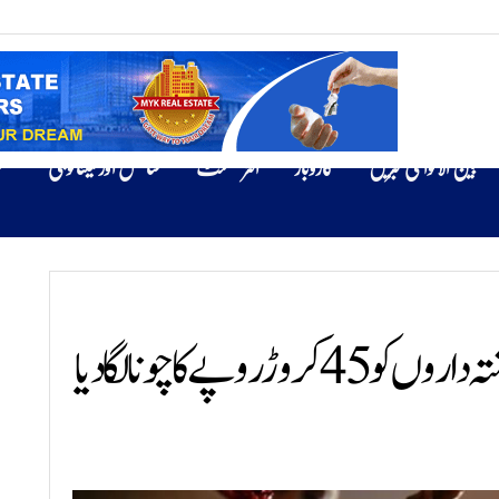
بین الاقوامی خبریں
کاروبار
انٹرٹینمنٹ
سائنس اور ٹیکنالوجی
ص
پے کا چونا لگا دیا