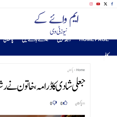
HOME PAGE
رابطہ کریں
ہمارے بارے میں
پاکستان
کالم
Home
پاکستان
جعلی شادی کا ڈرامہ، خاتون نے رشتہ داروں کو 45 کروڑ رو
0
0
in
پاکستان