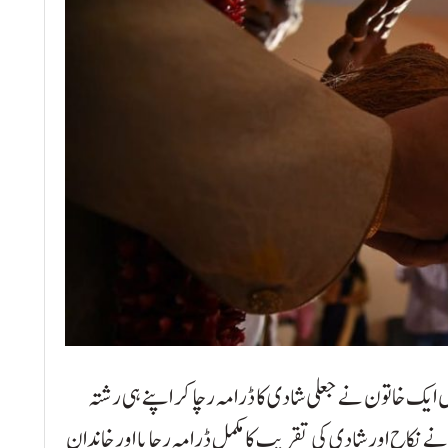
ایک خاتون نے جعلی شادی کا ڈرامہ رچا کر اپنے ہی رشتہ
خاتون نے نکاح اور شادی کی تقریب کا مکمل ڈرامہ رچایا اور خاندان