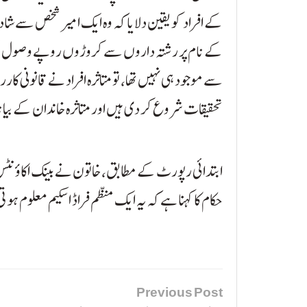
کے افراد کو یقین دلایا کہ وہ ایک امیر شخص سے شاد
کے نام پر رشتہ داروں سے کروڑوں روپے وصول ک
سے موجود ہی نہیں تھا، تو متاثرہ افراد نے قانونی 
تحقیقات شروع کر دی ہیں اور متاثرہ خاندان کے بیا
ابتدائی رپورٹ کے مطابق، خاتون نے بینک اکاؤنٹس او
حکام کا کہنا ہے کہ یہ ایک منظم فراڈ اسکیم معلوم ہ
Previous Post