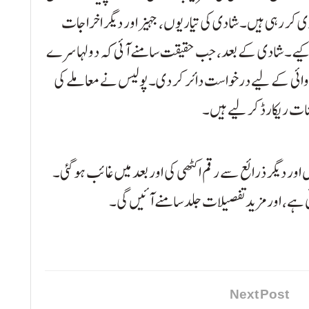
ی کر رہی ہیں۔ شادی کی تیاریوں، جہیز اور دیگر اخراجات
یے۔ شادی کے بعد، جب حقیقت سامنے آئی کہ دولہا سرے
کارروائی کے لیے درخواست دائر کر دی۔ پولیس نے معاملے کی
نات ریکارڈ کر لیے ہیں۔
ر دیگر ذرائع سے رقم اکٹھی کی اور بعد میں غائب ہو گئی۔
وتی ہے، اور مزید تفصیلات جلد سامنے آئیں گی۔
Next Post