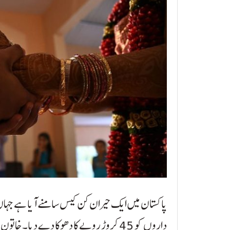
پاکستان میں ایک حیران کن کیس سامنے آیا ہے جہاں 
داروں کو 45 کروڑ روپے کا دھوکا دے دیا۔ 