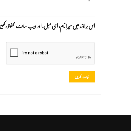
اس براؤزر میں میرا نام، ای میل، اور ویب سائٹ محفوظ رک