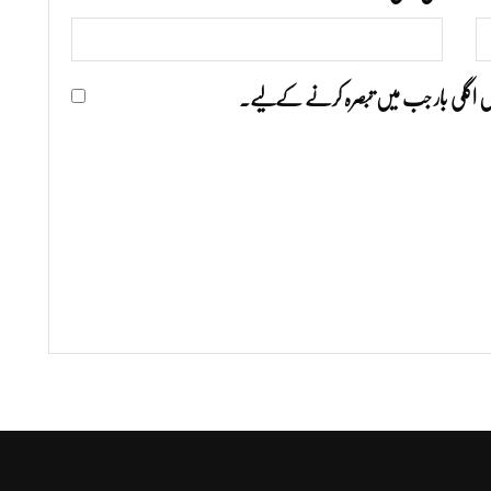
ھیں اگلی بار جب میں تبصرہ کرنے کےلیے۔