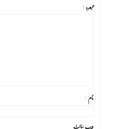
*
تبصرہ
*
نام
ویب‌ سائٹ