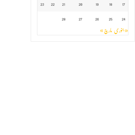
23
22
21
20
19
18
17
28
27
26
25
24
« جنوری
مارچ »