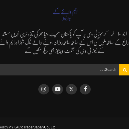
ایم وائے کے نیوزٹی وی پر آپ کو پاکستان سمیت دنیا بھر کی تازہ ترین خبریں مستند
رائع کے ساتھ ملیں گی اس کے ساتھ ساتھ روزانہ ہونے والے ٹاک شوز اورایم وائے
کے نیوز ٹی وی کی مختلف ویڈیوز بھی دیکھ سکیں گے
ted by
MYK AutoTrader Japan Co. Ltd