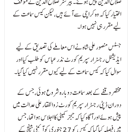
صلاح الدین پیش ہوئے۔ بیرسٹر صلاح الدین نے مؤقف
اختیار کیا کہ وہ کراچی سے آئے ہیں، لیکن کیس سماعت کے
لیے مقرر ہی نہیں ہوا۔
جسٹس منصور علی شاہ نے اس معاملے کی تصدیق کے لیے
ایڈیشنل رجسٹرار سپریم کورٹ نذر عباس کو طلب کیا اور
سوال کیا کہ کیس سماعت کے لیے کیوں مقرر نہیں کیا گیا۔
مختصر وقفے کے بعد سماعت دوبارہ شروع ہوئی، جس کے
دوران ڈپٹی رجسٹرار سپریم کورٹ زوالفقار علی عدالت میں
پیش ہوئے اور آگاہ کیا کہ ججز کمیٹی کا اجلاس ہوا تھا، جس
میں فیصلہ کیا گیا کہ کیس کو 27 جنوری کو آئینی بینچ کے