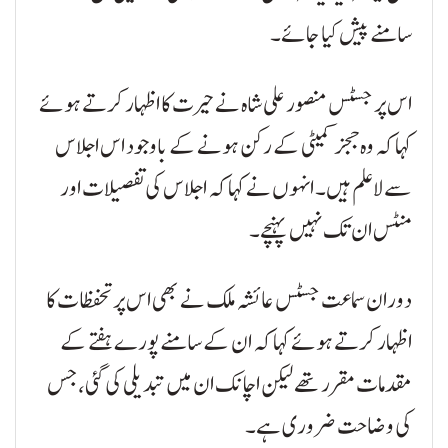
سامنے پیش کیا جائے۔
اس پر جسٹس منصور علی شاہ نے حیرت کا اظہار کرتے ہوئے
کہا کہ وہ ججز کمیٹی کے رکن ہونے کے باوجود اس اجلاس
سے لاعلم ہیں۔ انہوں نے کہا کہ اجلاس کی تفصیلات اور
منٹس ان تک نہیں پہنچے۔
دوران سماعت جسٹس عائشہ ملک نے بھی اس پر تحفظات کا
اظہار کرتے ہوئے کہا کہ ان کے سامنے پورے ہفتے کے
مقدمات مقرر تھے لیکن اچانک ان میں تبدیلی کی گئی، جس
کی وضاحت ضروری ہے۔