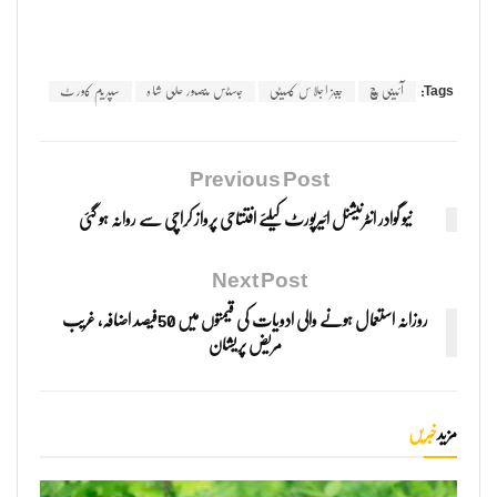
Tags:
آئینی بنچ
ججز اجلاس کمیٹی
جسٹس منصور علی شاہ
سپریم کورٹ
Previous Post
نیو گوادر انٹرنیشنل ائیرپورٹ کیلئے افتتاحی پرواز کراچی سے روانہ ہو گئی
Next Post
روزانہ استعمال ہونے والی ادویات کی قیمتوں میں 50فیصد اضافہ، غریب
مریض پریشان
مزید
خبریں