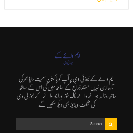
ایم وائے کے نیوزٹی وی پر آپ کو پاکستان سمیت دنیا بھر کی
تازہ ترین خبریں مستند ذرائع کے ساتھ ملیں گی اس کے ساتھ
ساتھ روزانہ ہونے والے ٹاک شوز اورایم وائے کے نیوز ٹی وی
کی مختلف ویڈیوز بھی دیکھ سکیں گے