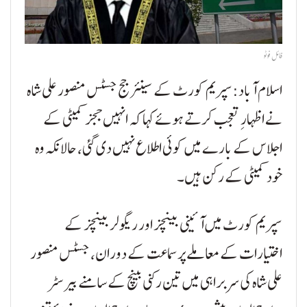
فائل فوٹو
اسلام آباد:سپریم کورٹ کے سینئر جج جسٹس منصور علی شاہ
نے اظہارِ تعجب کرتے ہوئے کہا کہ انہیں ججز کمیٹی کے
اجلاس کے بارے میں کوئی اطلاع نہیں دی گئی، حالانکہ وہ
خود کمیٹی کے رکن ہیں۔
سپریم کورٹ میں آئینی بینچز اور ریگولر بینچز کے
اختیارات کے معاملے پر سماعت کے دوران، جسٹس منصور
علی شاہ کی سربراہی میں تین رکنی بینچ کے سامنے بیرسٹر