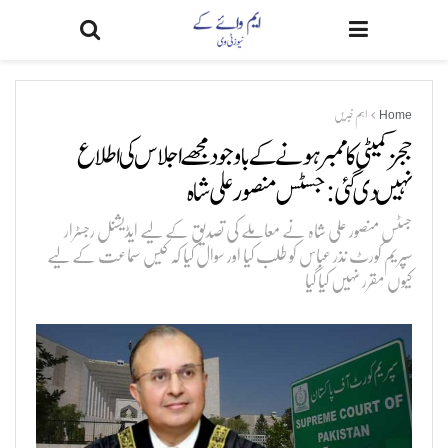
Home
اہم خبریں
ججز کمیٹی کا ممبر ہونے کے باوجود مجھے اجلاس کی اطلاع
نہیں دی گئی:جسٹس منصور علی شاہ
جسٹس منصور علی شاہ نے معاملے کی تصدیق کے لیے ایڈیشنل رجسٹرار
سپریم کورٹ نذر عباس کو طلب کیا اور سوال کیا کہ کیس سماعت کے لیے
کیوں مقرر نہیں کیا گیا