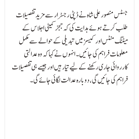
جسٹس منصور علی شاہ نے ڈپٹی رجسٹرار سے مزید تفصیلات
طلب کرتے ہوئے ہدایت کی کہ ججز کمیٹی اجلاس کے
میٹنگ منٹس اور کیسز میں تبدیلی کے حوالے سے مکمل
معلومات فراہم کی جائیں۔ انہوں نے کہا کہ وہ عدالتی
کارروائی جاری رکھنے کے لیے تیار ہیں اور جیسے ہی تفصیلات
فراہم کی جائیں گی، دوبارہ عدالت لگائی جائے گی۔