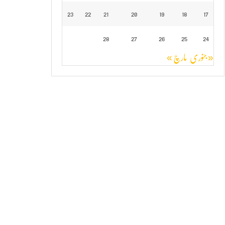
23
22
21
20
19
18
17
28
27
26
25
24
« جنوری
مارچ »