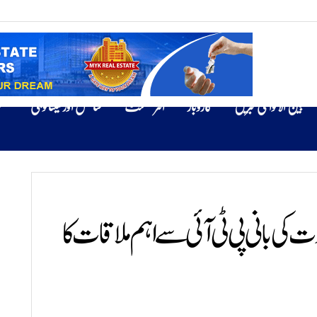
بین الاقوامی خبریں
کاروبار
انٹرٹینمنٹ
سائنس اور ٹیکنالوجی
ص
کی بانی پی ٹی آئی سے اہم ملاقات کا