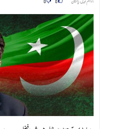
0
0
in
اہم خبریں
,
پاکستان