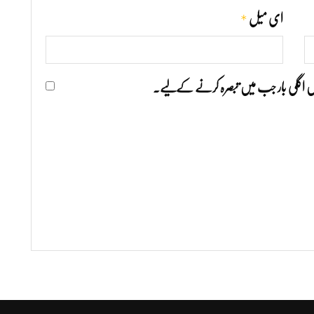
*
ای میل
ھیں اگلی بار جب میں تبصرہ کرنے کےلیے۔