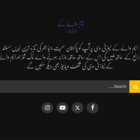
ایم وائے کے نیوزٹی وی پر آپ کو پاکستان سمیت دنیا بھر کی تازہ ترین خبریں مستند
رائع کے ساتھ ملیں گی اس کے ساتھ ساتھ روزانہ ہونے والے ٹاک شوز اورایم وائے
کے نیوز ٹی وی کی مختلف ویڈیوز بھی دیکھ سکیں گے