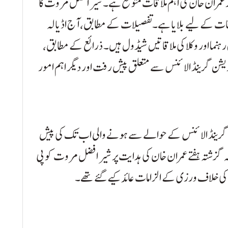
 عمران خان کی اہم ملاقات متوقع ہے۔ شیر افضل مروت کا
اقات کے لیے بلایا ہے۔تفصیلات کے مطابق، آج اڈیالہ
رہنما اور وکلا کی ملاقاتیں شیڈول ہیں۔ ذرائع کے مطابق،
یشن گرینڈ الائنس سے متعلق پیش رفت اور دیگر اہم امور
ن گرینڈ الائنس کے حوالے سے ہونے والی اب تک کی پیش
گزشتہ ہفتے عمران خان کی ہدایت پر شیر افضل مروت کو پی
پلن کی خلاف ورزی کے الزامات عائد کیے گئے تھے۔