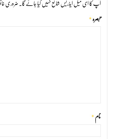
آپ کا ای میل ایڈریس شائع نہیں کیا جائے گا۔
ضروری خانو
*
تبصرہ
*
نام