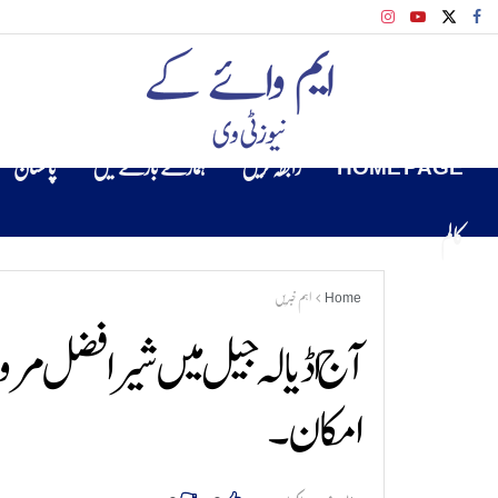
HOME PAGE
رابطہ کریں
ہمارے بارے میں
پاکستان
کالم
Home
اہم خبریں
آج اڈیالہ جیل میں شیر افضل مروت 
امکان۔