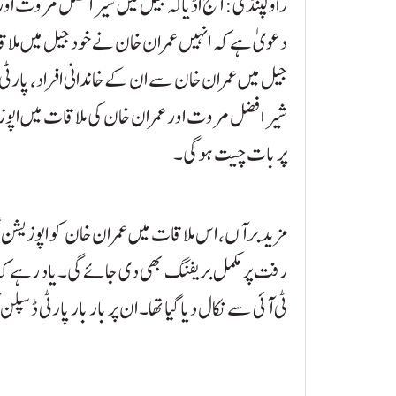
راولپنڈی: آج اڈیالہ جیل میں شیر افضل مروت اور
دعویٰ ہے کہ انہیں عمران خان نے خود جیل میں مل
جیل میں عمران خان سے ان کے خاندانی افراد، پارٹی 
شیر افضل مروت اور عمران خان کی ملاقات میں اپوز
پر بات چیت ہوگی۔
مزید برآں، اس ملاقات میں عمران خان کو اپوزیش
رفت پر مکمل بریفنگ بھی دی جائے گی۔یاد رہے کہ 
ٹی آئی سے نکال دیا گیا تھا۔ ان پر بار بار پارٹی ڈس