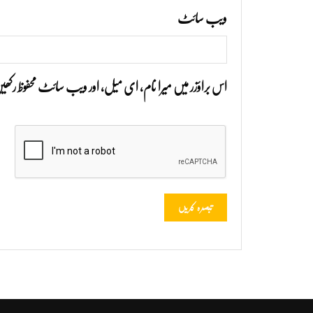
ویب‌ سائٹ
اس براؤزر میں میرا نام، ای میل، اور ویب سائٹ محفوظ رک