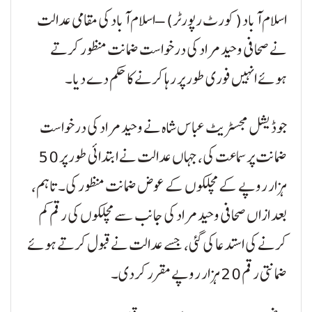
اسلام آباد (کورٹ رپورٹر) – اسلام آباد کی مقامی عدالت
نے صحافی وحید مراد کی درخواست ضمانت منظور کرتے
ہوئے انہیں فوری طور پر رہا کرنے کا حکم دے دیا۔
جوڈیشل مجسٹریٹ عباس شاہ نے وحید مراد کی درخواست
ضمانت پر سماعت کی، جہاں عدالت نے ابتدائی طور پر 50
ہزار روپے کے مچلکوں کے عوض ضمانت منظور کی۔ تاہم،
بعد ازاں صحافی وحید مراد کی جانب سے مچلکوں کی رقم کم
کرنے کی استدعا کی گئی، جسے عدالت نے قبول کرتے ہوئے
ضمانتی رقم 20 ہزار روپے مقرر کردی۔