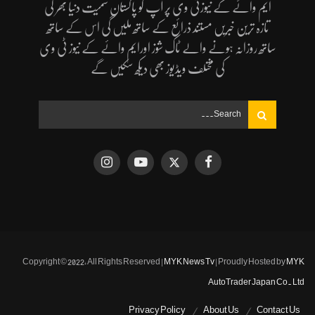
ایم وائے کے نیوزٹی وی پر آپ کو پاکستان سمیت دنیا بھر کی
تازہ ترین خبریں مستند ذرائع کے ساتھ ملیں گی اس کے ساتھ
ساتھ روزانہ ہونے والے ٹاک شوز اورایم وائے کے نیوز ٹی وی
کی مختلف ویڈیوز بھی دیکھ سکیں گے
Copyright © 2022, All Rights Reserved |
MYK News Tv
| Proudly Hosted by
MYK
AutoTrader Japan Co. Ltd
Privacy Policy
About Us
Contact Us