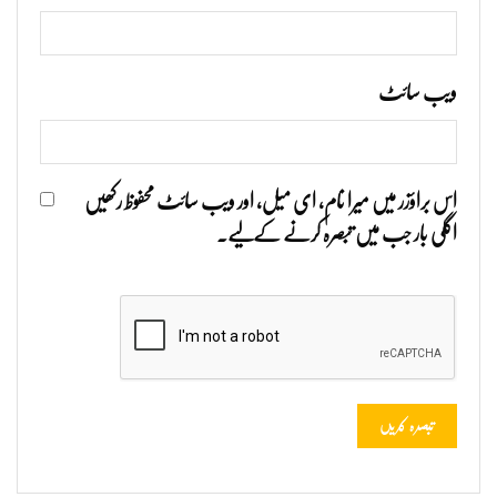
ویب‌ سائٹ
اس براؤزر میں میرا نام، ای میل، اور ویب سائٹ محفوظ رکھیں
اگلی بار جب میں تبصرہ کرنے کےلیے۔