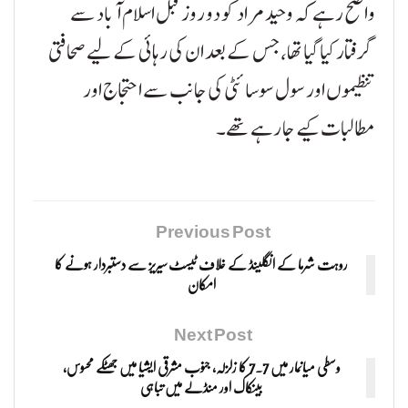
واضح رہے کہ وحید مراد کو دو روز قبل اسلام آباد سے
گرفتار کیا گیا تھا، جس کے بعد ان کی رہائی کے لیے صحافتی
تنظیموں اور سول سوسائٹی کی جانب سے احتجاج اور
مطالبات کیے جا رہے تھے۔
Previous Post
روہت شرما کے انگلینڈ کے خلاف ٹیسٹ سیریز سے دستبردار ہونے کا
امکان
Next Post
وسطی میانمار میں 7.7 کا زلزلہ، جنوب مشرقی ایشیا میں جھٹکے محسوس،
بینکاک اور منڈلے میں تباہی