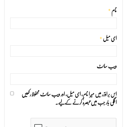
*
نام
*
ای میل
ویب‌ سائٹ
اس براؤزر میں میرا نام، ای میل، اور ویب سائٹ محفوظ رکھیں
اگلی بار جب میں تبصرہ کرنے کےلیے۔