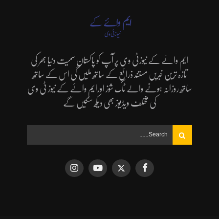
ایم وائے کے نیوزٹی وی پر آپ کو پاکستان سمیت دنیا بھر کی
تازہ ترین خبریں مستند ذرائع کے ساتھ ملیں گی اس کے ساتھ
ساتھ روزانہ ہونے والے ٹاک شوز اورایم وائے کے نیوز ٹی وی
کی مختلف ویڈیوز بھی دیکھ سکیں گے