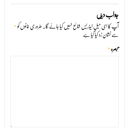
جواب دیں
*
آپ کا ای میل ایڈریس شائع نہیں کیا جائے گا۔
ضروری خانوں کو
سے نشان زد کیا گیا ہے
*
تبصرہ