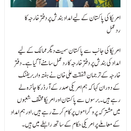
امریکا کی پاکستان کے لیے امداد بندش پر دفتر خارجہ کا
ردعمل
امریکا کی جانب سے پاکستان سمیت دیگر ممالک کے لیے
امداد کی بندش پر دفتر خارجہ کا ردعمل سامنے آ گیا ہے۔ دفتر
خارجہ کے ترجمان شفقت علی خان نے ہفتہ وار بریفنگ
کے دوران کہا کہ ہم امریکی صدر کے آرڈر کا جائزہ لے
رہے ہیں۔ برسوں سے پاکستان اور امریکا مختلف شعبوں
میں مشترکہ پروگراموں پر کام کرتے رہے ہیں، اور ہم امداد
کے معاملے پر امریکی حکام کے ساتھ رابطے میں ہیں۔