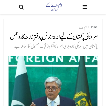
Home
اہم خبریں
امریکا کی پاکستان کے لیے امداد بندش پر دفتر خارجہ کا ردعمل
پاکستان میں امریکی کاروباری افراد کا آنا جانا ایک معمول کا معاملہ ہے