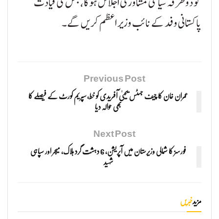
کو دوطرفہ سیاسی مشاورتی اجلاس ہوگا، جس کی قیادت
پاکستانی وفد کے نائب وزیر اعظم کریں گے۔
Previous Post
عمران خان کا چیف جسٹس یحییٰ آفریدی کو خط، سپریم کورٹ کے فیصلے کا
بھی حوالہ دیا
Next Post
فورسز کا شمالی وزیرستان میں آپریشن، 6 دہشت گرد ہلاک، میجر اور سپاہی
شہید
مزید
خبریں