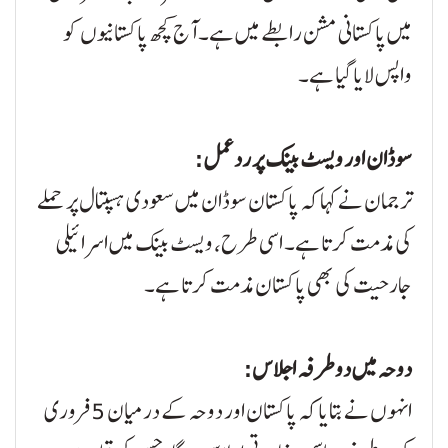
میں پاکستانی مشن رابطے میں ہے۔ آج کچھ پاکستانیوں کو
واپس لایا گیا ہے۔
سوڈان اور ویسٹ بینک پر ردعمل:
ترجمان نے کہا کہ پاکستان سوڈان میں سعودی ہسپتال پر حملے
کی مذمت کرتا ہے۔ اسی طرح، ویسٹ بینک میں اسرائیلی
جارحیت کی بھی پاکستان مذمت کرتا ہے۔
دوحہ میں دوطرفہ اجلاس:
انہوں نے بتایا کہ پاکستان اور دوحہ کے درمیان 5 فروری