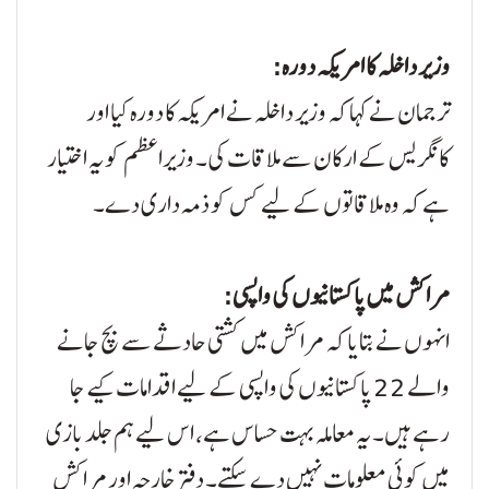
وزیر داخلہ کا امریکہ دورہ:
ترجمان نے کہا کہ وزیر داخلہ نے امریکہ کا دورہ کیا اور
کانگریس کے ارکان سے ملاقات کی۔ وزیراعظم کو یہ اختیار
ہے کہ وہ ملاقاتوں کے لیے کس کو ذمہ داری دے۔
مراکش میں پاکستانیوں کی واپسی:
انہوں نے بتایا کہ مراکش میں کشتی حادثے سے بچ جانے
والے 22 پاکستانیوں کی واپسی کے لیے اقدامات کیے جا
رہے ہیں۔ یہ معاملہ بہت حساس ہے، اس لیے ہم جلد بازی
میں کوئی معلومات نہیں دے سکتے۔ دفتر خارجہ اور مراکش