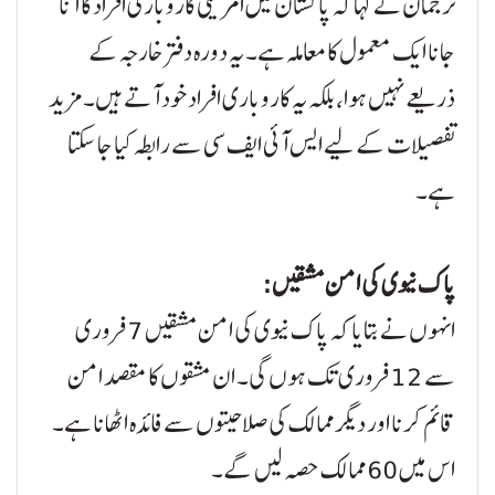
ترجمان نے کہا کہ پاکستان میں امریکی کاروباری افراد کا آنا
جانا ایک معمول کا معاملہ ہے۔ یہ دورہ دفتر خارجہ کے
ذریعے نہیں ہوا، بلکہ یہ کاروباری افراد خود آتے ہیں۔ مزید
تفصیلات کے لیے ایس آئی ایف سی سے رابطہ کیا جا سکتا
ہے۔
پاک نیوی کی امن مشقیں:
انہوں نے بتایا کہ پاک نیوی کی امن مشقیں 7 فروری
سے 12 فروری تک ہوں گی۔ ان مشقوں کا مقصد امن
قائم کرنا اور دیگر ممالک کی صلاحیتوں سے فائدہ اٹھانا ہے۔
اس میں 60 ممالک حصہ لیں گے۔