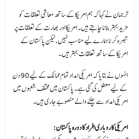
ترجمان نے کہا کہ ہم امریکا کے ساتھ معاشی تعلقات کو
مزید بہتر بنانا چاہتے ہیں۔ امریکا اور بھارت کے تعلقات پر
تبصرہ کرنا ہمارے لیے مناسب نہیں، لیکن پاکستان کے
امریکا کے ساتھ تعلقات بہتر ہیں۔
انہوں نے بتایا کہ امریکی امداد تمام ممالک کے لیے 90 دن
کے لیے معطل کی گئی ہے۔ پاکستان میں مختلف شعبوں میں
امریکی امداد سے چلنے والے منصوبے جاری ہیں۔
امریکی کاروباری افراد کا دورہ پاکستان: