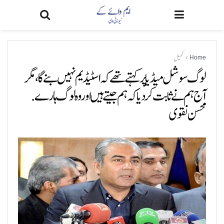
Home
کھیل
لوگ سوشل میڈیا پر کہتے تھے کہ اسٹیڈیم نہیں بنے گا، مگر
آج ہم نے ثابت کر دیا کہ ہم جیتے ہیں اور وہ لوگ ہارے.
محسن نقوی