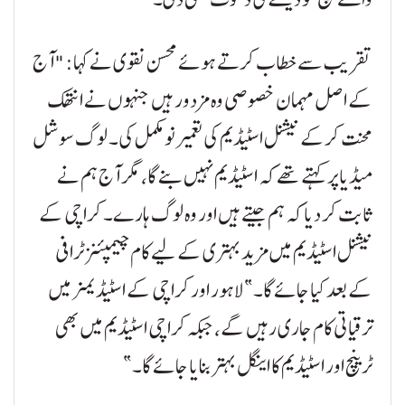
تقریب سے خطاب کرتے ہوئے محسن نقوی نے کہا: "آج
کے اصل مہمان خصوصی وہ مزدور ہیں جنہوں نے انتھک
محنت کرکے نیشنل اسٹیڈیم کی تعمیر نو مکمل کی۔ لوگ سوشل
میڈیا پر کہتے تھے کہ اسٹیڈیم نہیں بنے گا، مگر آج ہم نے
ثابت کر دیا کہ ہم جیتے ہیں اور وہ لوگ ہارے۔ کراچی کے
نیشنل اسٹیڈیم میں مزید بہتری کے لیے کام چیمپئنز ٹرافی
کے بعد کیا جائے گا۔” لاہور اور کراچی کے اسٹیڈیمز میں
ترقیاتی کام جاری رہیں گے، جبکہ کراچی اسٹیڈیم میں بھی
ٹرینچ اور اسٹیڈیم کا اینگل بہتر بنایا جائے گا۔”