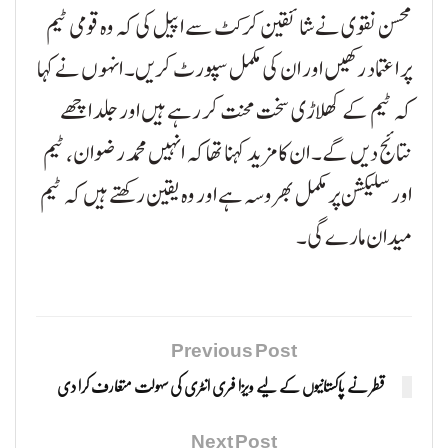
محسن نقوی نے شائقین کرکٹ سے اپیل کی کہ وہ قومی ٹیم
پر اعتماد رکھیں اور ان کی مکمل سپورٹ کریں۔ انہوں نے کہا
کہ ٹیم کے کھلاڑی سخت محنت کر رہے ہیں اور جلد اچھے
نتائج دیں گے۔ ان کا مزید کہنا تھا کہ انہیں محمد رضوان، ٹیم
اور سلیکشن پر مکمل بھروسہ ہے اور وہ یقین رکھتے ہیں کہ ٹیم
میدان مارے گی۔
Previous Post
قطر نے پاکستانیوں کے لیے ویزا فری انٹری کی سہولت متعارف کرا دی
Next Post