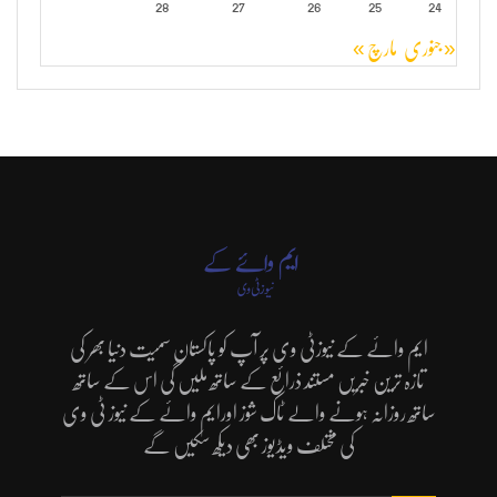
28
27
26
25
24
« جنوری
مارچ »
ایم وائے کے نیوزٹی وی پر آپ کو پاکستان سمیت دنیا بھر کی
تازہ ترین خبریں مستند ذرائع کے ساتھ ملیں گی اس کے ساتھ
ساتھ روزانہ ہونے والے ٹاک شوز اورایم وائے کے نیوز ٹی وی
کی مختلف ویڈیوز بھی دیکھ سکیں گے