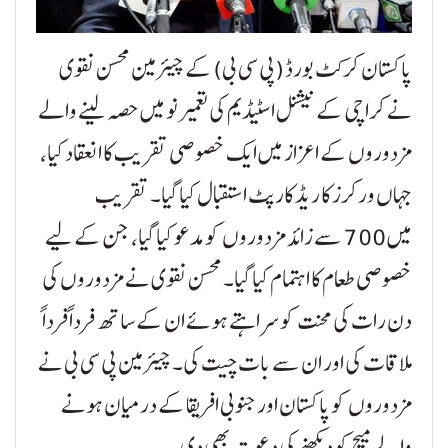
پاکستان کرکٹ بورڈ (پی سی بی) کے چیئرمین محسن نقوی
نے کراچی کے نیشنل اسٹیڈیم کی تعمیر نو میں حصہ لینے والے
مزدوروں کے اعزاز میں ایک خصوصی تقریب کا انعقاد کیا،
جہاں ورکرز کا ریڈ کارپٹ استقبال کیا گیا۔ تقریب
میں 700 سے زائد مزدوروں کو مدعو کیا گیا، جن کے لیے
خصوصی طعام کا اہتمام کیا گیا۔ محسن نقوی نے مزدوروں کی
دن رات کی محنت کو سراہتے ہوئے ان کے ساتھ فرداً فرداً
ملاقات کی اور ان سے بات چیت کی۔ چیئرمین پی سی بی نے
مزدوروں کو پاکستان اور جنوبی افریقا کے درمیان ہونے
والے میچ کو دیکھنے کی دعوت بھی دی۔