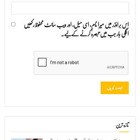
اس براؤزر میں میرا نام، ای میل، اور ویب سائٹ محفوظ رکھیں
اگلی بار جب میں تبصرہ کرنے کےلیے۔
تازہ ترین