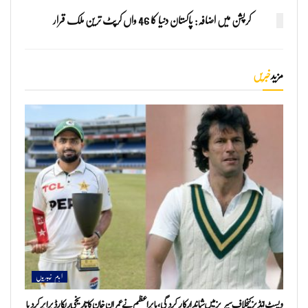
کرپشن میں اضافہ: پاکستان دنیا کا 46 واں کرپٹ ترین ملک قرار
مزید
خبریں
اہم خبریں
ویسٹ انڈیز کیخلاف سیریز میں شاندار کارکردگی، بابر اعظم نے عمران خان کا تاریخی ریکارڈ برابر کر دیا