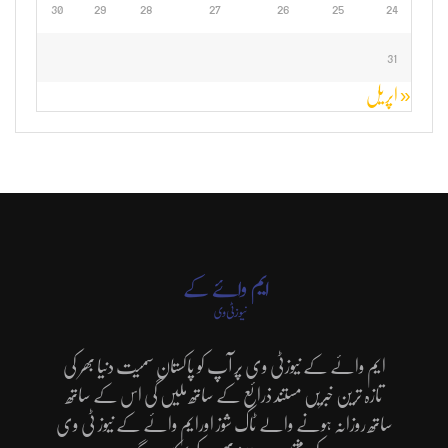
30
29
28
27
26
25
24
31
« اپریل
ایم وائے کے نیوزٹی وی پر آپ کو پاکستان سمیت دنیا بھر کی
تازہ ترین خبریں مستند ذرائع کے ساتھ ملیں گی اس کے ساتھ
ساتھ روزانہ ہونے والے ٹاک شوز اورایم وائے کے نیوز ٹی وی