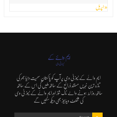
« اپریل
ایم وائے کے نیوزٹی وی پر آپ کو پاکستان سمیت دنیا بھر کی
تازہ ترین خبریں مستند ذرائع کے ساتھ ملیں گی اس کے ساتھ
ساتھ روزانہ ہونے والے ٹاک شوز اورایم وائے کے نیوز ٹی وی
کی مختلف ویڈیوز بھی دیکھ سکیں گے