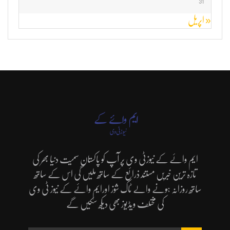
31
« اپریل
ایم وائے کے نیوزٹی وی پر آپ کو پاکستان سمیت دنیا بھر کی
تازہ ترین خبریں مستند ذرائع کے ساتھ ملیں گی اس کے ساتھ
ساتھ روزانہ ہونے والے ٹاک شوز اورایم وائے کے نیوز ٹی وی
کی مختلف ویڈیوز بھی دیکھ سکیں گے