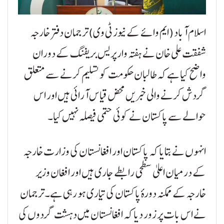
اسلام آباد (ایم وائے کے نیوز ٹی وی) ترجمان دفتر خارجہ
شفقت علی خان نے ہفتہ وار پریس بریفنگ کے دوران
واضح کیا ہے کہ طالبان حکومت کو تسلیم کرنے سے متعلق
گردش کرنے والی خبریں محض قیاس آرائی ہیں اور اس
حوالے سے پاکستان نے کوئی حتمی فیصلہ نہیں کیا۔
انہوں نے بتایا کہ پاکستان اور افغانستان کی وزارت خارجہ
کے درمیان اعلیٰ سطحی رابطے جاری ہیں اور افغان وزیر
خارجہ کے ممکنہ دورۂ پاکستان کی تیاری ہو رہی ہے۔ ترجمان
نے اس بات پر زور دیا کہ افغانستان میں دہشت گردوں کی