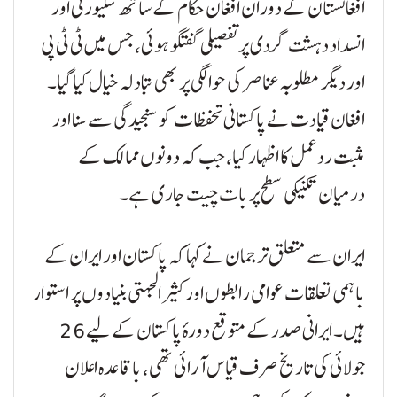
افغانستان کے دوران افغان حکام کے ساتھ سکیورٹی اور
انسداد دہشت گردی پر تفصیلی گفتگو ہوئی، جس میں ٹی ٹی پی
اور دیگر مطلوبہ عناصر کی حوالگی پر بھی تبادلہ خیال کیا گیا۔
افغان قیادت نے پاکستانی تحفظات کو سنجیدگی سے سنا اور
مثبت ردعمل کا اظہار کیا، جب کہ دونوں ممالک کے
درمیان تکنیکی سطح پر بات چیت جاری ہے۔
ایران سے متعلق ترجمان نے کہا کہ پاکستان اور ایران کے
باہمی تعلقات عوامی رابطوں اور کثیر الجہتی بنیادوں پر استوار
ہیں۔ ایرانی صدر کے متوقع دورۂ پاکستان کے لیے 26
جولائی کی تاریخ صرف قیاس آرائی تھی، باقاعدہ اعلان