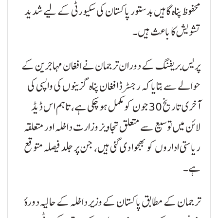
محفوظ پناہ گاہیں بدستور پاکستان کی سکیورٹی کے لیے شدید
تشویش کا باعث ہیں۔
پریس بریفنگ کے دوران ترجمان نے افغان مہاجرین کے
حوالے سے بتایا کہ رجسٹرڈ افغان پناہ گزینوں کی واپسی کی
آخری تاریخ 30 جون کو مکمل ہو چکی ہے، تاہم اس ڈیڈ
لائن میں توسیع سے متعلق تجاویز وزارت داخلہ اور متعلقہ
ریاستی اداروں کو بھجوا دی گئی ہیں، جن پر جلد فیصلہ متوقع
ہے۔
ترجمان کے مطابق پاکستان کے وزیر داخلہ کے حالیہ دورۂ