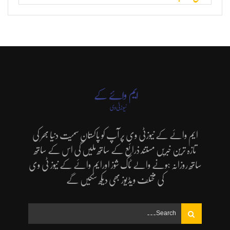
ایم وائے کے نیوزٹی وی پر آپ کو پاکستان سمیت دنیا بھر کی
تازہ ترین خبریں مستند ذرائع کے ساتھ ملیں گی اس کے ساتھ
ساتھ روزانہ ہونے والے ٹاک شوز اورایم وائے کے نیوز ٹی وی
کی مختلف ویڈیوز بھی دیکھ سکیں گے