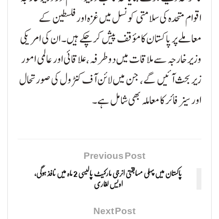
اقوام متحدہ کی سلامتی کونسل میں غزہ اور فلسطین کے
معاملے پر پاکستان کا مؤقف پیش کر چکے ہیں۔ ان کی امریکی
وزیر خارجہ سے ملاقات میں دوطرفہ، علاقائی اور عالمی امور
زیر بحث آئیں گے، جن میں لائن آف کنٹرول کی صورتحال
اور سیز فائر کا معاملہ بھی شامل ہے۔
Previous Post
پاکستان میں پہلی مسابقتی انرجی مارکیٹ پالیسی 2 ماہ میں نافذ ہوگی،
اویس لغاری
Next Post