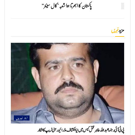
پاکستان کا ابھرتا ہوا شعبہ "کال سینٹر”
مزید
خبریں
اہم خبریں
پی ٹی آئی رہنما عبداللہ طاہر قتل کیس میں نیا انکشاف، ڈرائیور ہنی ٹریپ کا شکار