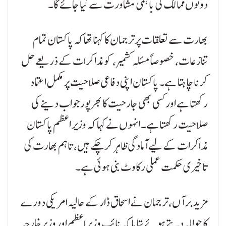
دونوں ممالک کی باہمی مشاورت سے کیا جائے گا۔
بھارت سے تعلقات پر ترجمان کا کہنا تھا کہ پاکستان تمام
تنازعات، خصوصاً مسئلہ کشمیر، کو مذاکرات کے ذریعے حل
کرنا چاہتا ہے۔ پاکستان اپنی دفاعی صلاحیت پر مکمل اعتماد
رکھتا ہے اور کسی بھی جارحیت کا بھرپور جواب دینے کی
صلاحیت رکھتا ہے۔ انہوں نے کہا کہ وزیر اعظم پاکستان
مذاکرات کے لیے آمادگی ظاہر کر چکے ہیں، تاہم بھارت کی
تاخیری حکمت عملی رکاوٹ بنی ہوئی ہے۔
مزید برآں، ترجمان نے اسحاق ڈار کے حالیہ امریکی دورے
کا حوالہ دیتے ہوئے بتایا کہ نائب وزیر اعظم اور وزیر خارجہ