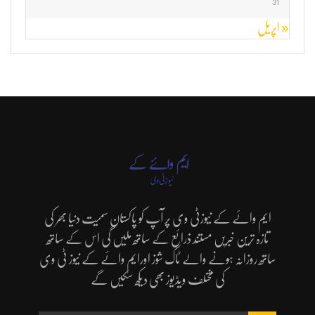
31
« اپریل
ایم وائے کے نیوزٹی وی پر آپ کو پاکستان سمیت دنیا بھر کی
تازہ ترین خبریں مستند ذرائع کے ساتھ ملیں گی اس کے ساتھ
ساتھ روزانہ ہونے والے ٹاک شوز اورایم وائے کے نیوز ٹی وی
کی مختلف ویڈیوز بھی دیکھ سکیں گے