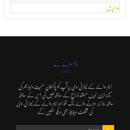
« اپریل
ایم وائے کے نیوزٹی وی پر آپ کو پاکستان سمیت دنیا بھر کی
تازہ ترین خبریں مستند ذرائع کے ساتھ ملیں گی اس کے ساتھ
ساتھ روزانہ ہونے والے ٹاک شوز اورایم وائے کے نیوز ٹی وی
کی مختلف ویڈیوز بھی دیکھ سکیں گے