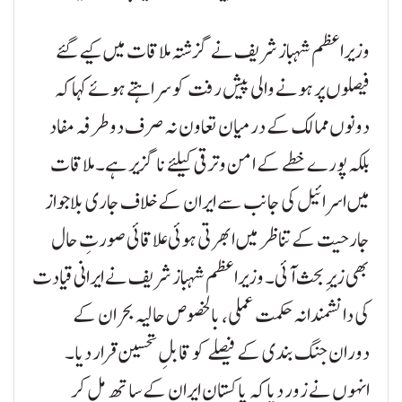
وزیراعظم شہباز شریف نے گزشتہ ملاقات میں کیے گئے
فیصلوں پر ہونے والی پیش رفت کو سراہتے ہوئے کہا کہ
دونوں ممالک کے درمیان تعاون نہ صرف دوطرفہ مفاد
بلکہ پورے خطے کے امن و ترقی کیلئے ناگزیر ہے۔ ملاقات
میں اسرائیل کی جانب سے ایران کے خلاف جاری بلاجواز
جارحیت کے تناظر میں ابھرتی ہوئی علاقائی صورتِ حال
بھی زیرِ بحث آئی۔ وزیراعظم شہباز شریف نے ایرانی قیادت
کی دانشمندانہ حکمت عملی، بالخصوص حالیہ بحران کے
دوران جنگ بندی کے فیصلے کو قابلِ تحسین قرار دیا۔
انہوں نے زور دیا کہ پاکستان ایران کے ساتھ مل کر