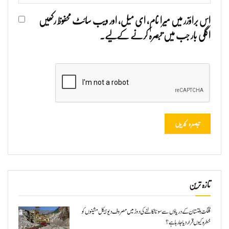
اس براؤزر میں میرا نام، ای میل، اور ویب سائٹ محفوظ رکھیں
اگلی بار جب میں تبصرہ کرنے کےلیے۔
تازہ ترین
گلگت بلتستان کے دریاؤں سے سونا نکالنے کی دوڑ میں مصروف دیوہیکل مشینوں کو
خطرہ کیوں قرار دیا جا رہا ہے؟