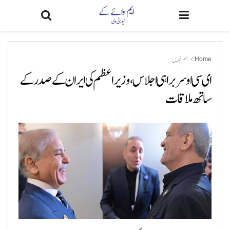
Home
اہم خبریں
ای سی او سربراہی اجلاس،وزیراعظم کی ایران کے صدر کے
ساتھ ملاقات