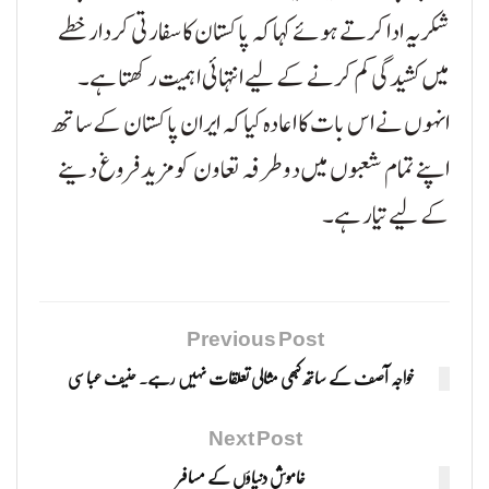
شکریہ ادا کرتے ہوئے کہا کہ پاکستان کا سفارتی کردار خطے
میں کشیدگی کم کرنے کے لیے انتہائی اہمیت رکھتا ہے۔
انہوں نے اس بات کا اعادہ کیا کہ ایران پاکستان کے ساتھ
اپنے تمام شعبوں میں دوطرفہ تعاون کو مزید فروغ دینے
کے لیے تیار ہے۔
Previous Post
خواجہ آصف کے ساتھ کبھی مثالی تعلقات نہیں رہے. حنیف عباسی
Next Post
خاموش دنیاؤں کے مسافر