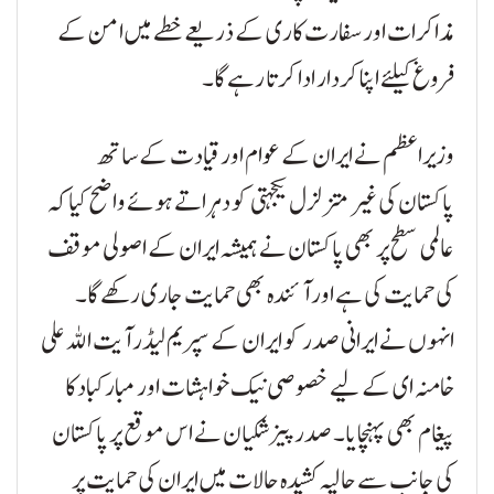
مذاکرات اور سفارت کاری کے ذریعے خطے میں امن کے
فروغ کیلئے اپنا کردار ادا کرتا رہے گا۔
وزیراعظم نے ایران کے عوام اور قیادت کے ساتھ
پاکستان کی غیر متزلزل یکجہتی کو دہراتے ہوئے واضح کیا کہ
عالمی سطح پر بھی پاکستان نے ہمیشہ ایران کے اصولی موقف
کی حمایت کی ہے اور آئندہ بھی حمایت جاری رکھے گا۔
انہوں نے ایرانی صدر کو ایران کے سپریم لیڈر آیت اللہ علی
خامنہ ای کے لیے خصوصی نیک خواہشات اور مبارکباد کا
پیغام بھی پہنچایا۔ صدر پیزشکیان نے اس موقع پر پاکستان
کی جانب سے حالیہ کشیدہ حالات میں ایران کی حمایت پر