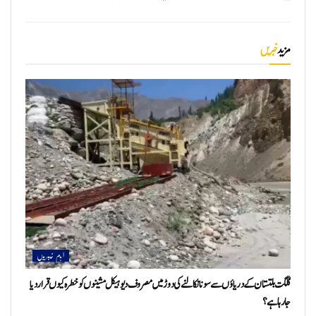
مزید
خبریں
اہم خبریں
گلگت بلتستان کے دریاؤں سے سونا نکالنے کی دوڑ میں مصروف دیوہیکل مشینوں کو خطرہ کیوں قرار دیا
جا رہا ہے؟