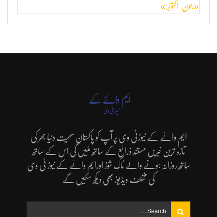
« جون
اکتوبر »
ایم وائے کے نیوزٹی وی پر آپ کو پاکستان سمیت دنیا بھر کی
تازہ ترین خبریں مستند ذرائع کے ساتھ ملیں گی اس کے ساتھ
ساتھ روزانہ ہونے والے ٹاک شوز اورایم وائے کے نیوز ٹی وی
کی مختلف ویڈیوز بھی دیکھ سکیں گے