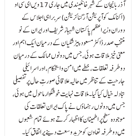
آذربائیجان کے شہر خانکیندی میں جاری 17ویں ای سی او
(اکنامک کوآپریشن آرگنائزیشن) سربراہی اجلاس کے
دوران وزیراعظم پاکستان شہباز شریف اور ایران کے نو
منتخب صدر ڈاکٹر مسعود پیزشکیان کے درمیان ایک اہم اور
معنی خیز ملاقات ہوئی، جس میں دونوں ممالک کے درمیان
دوطرفہ تعلقات، خطے میں امن و استحکام، اور اسرائیلی
جارحیت کے تناظر میں حالیہ علاقائی صورتِ حال پر تفصیلی
تبادلہ خیال کیا گیا۔ملاقات نہایت خوشگوار ماحول میں ہوئی،
جس میں دونوں رہنماؤں نے پاک ایران تعلقات کی
موجودہ سطح پر اطمینان کا اظہار کرتے ہوئے تمام شعبوں
میں دوطرفہ تعاون کو مزید وسعت دینے پر اتفاق کیا۔