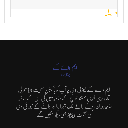
31
« اپریل
ایم وائے کے نیوزٹی وی پر آپ کو پاکستان سمیت دنیا بھر کی
تازہ ترین خبریں مستند ذرائع کے ساتھ ملیں گی اس کے ساتھ
ساتھ روزانہ ہونے والے ٹاک شوز اورایم وائے کے نیوز ٹی وی
کی مختلف ویڈیوز بھی دیکھ سکیں گے