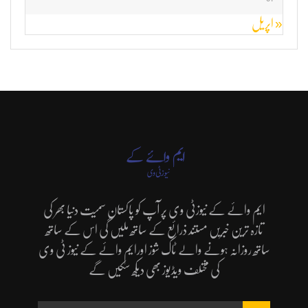
« اپریل
ایم وائے کے نیوزٹی وی پر آپ کو پاکستان سمیت دنیا بھر کی
تازہ ترین خبریں مستند ذرائع کے ساتھ ملیں گی اس کے ساتھ
ساتھ روزانہ ہونے والے ٹاک شوز اورایم وائے کے نیوز ٹی وی
کی مختلف ویڈیوز بھی دیکھ سکیں گے