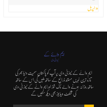
« اپریل
ایم وائے کے نیوزٹی وی پر آپ کو پاکستان سمیت دنیا بھر کی
تازہ ترین خبریں مستند ذرائع کے ساتھ ملیں گی اس کے ساتھ
ساتھ روزانہ ہونے والے ٹاک شوز اورایم وائے کے نیوز ٹی وی
کی مختلف ویڈیوز بھی دیکھ سکیں گے