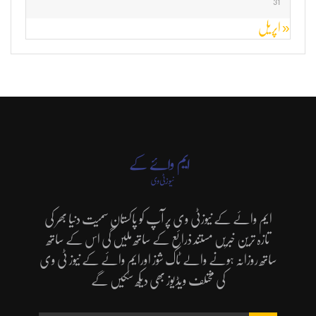
31
« اپریل
ایم وائے کے نیوزٹی وی پر آپ کو پاکستان سمیت دنیا بھر کی
تازہ ترین خبریں مستند ذرائع کے ساتھ ملیں گی اس کے ساتھ
ساتھ روزانہ ہونے والے ٹاک شوز اورایم وائے کے نیوز ٹی وی
کی مختلف ویڈیوز بھی دیکھ سکیں گے