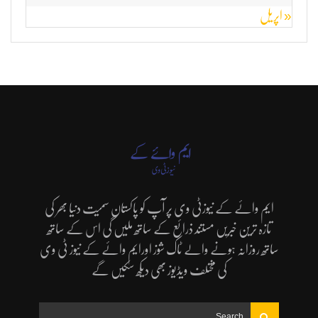
« اپریل
ایم وائے کے نیوزٹی وی پر آپ کو پاکستان سمیت دنیا بھر کی
تازہ ترین خبریں مستند ذرائع کے ساتھ ملیں گی اس کے ساتھ
ساتھ روزانہ ہونے والے ٹاک شوز اورایم وائے کے نیوز ٹی وی
کی مختلف ویڈیوز بھی دیکھ سکیں گے