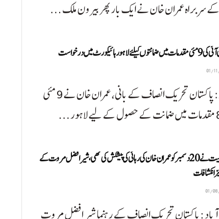
 کے سربراہ عمران خان نے ایک بار پھر بیرون ملک ...
نتوں کیلئے لاہور ہائیکورٹ میں درخواست
لاہور:پاکستان تحریک انصاف کے بانی، عمران خان نے 9 مئی
اہم شخصیت نے 20 دسمبر کو عمران خان کی رہائی کی پیشکش کی تھی، شیر افضل مروت کے
ز انکشافات
 آباد :پاکستان تحریک انصاف کے رہنما شیر افضل مروت