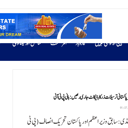
بین الاقوامی خبریں
کاروبار
انٹرٹینمنٹ
سائنس اور ٹیکنالوجی
ص
پاکستانی ترسیلات زر کا بائیکاٹ جاری رکھیں: بانی پی ٹی آئی
نڈی:سابق وزیر اعظم اور پاکستان تحریک انصاف (پی ٹی