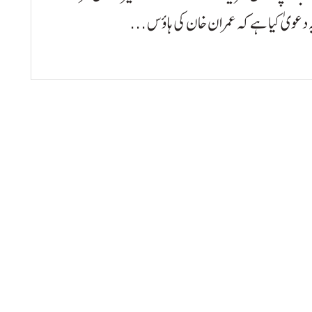
دعویٰ کیا ہے کہ عمران خان کی ہاؤس ...