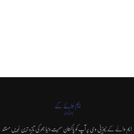
ایم وائے کے نیوزٹی وی پر آپ کو پاکستان سمیت دنیا بھر کی تازہ ترین خبریں مستند