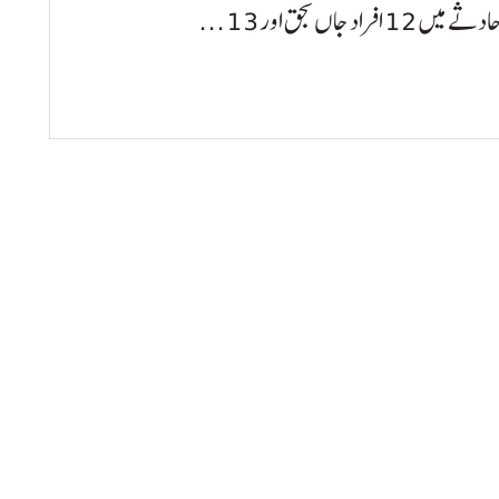
12 افراد جاں بحق اور 13 ...