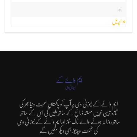
31
« اپریل
ایم وائے کے نیوزٹی وی پر آپ کو پاکستان سمیت دنیا بھر کی
تازہ ترین خبریں مستند ذرائع کے ساتھ ملیں گی اس کے ساتھ
ساتھ روزانہ ہونے والے ٹاک شوز اورایم وائے کے نیوز ٹی وی
کی مختلف ویڈیوز بھی دیکھ سکیں گے