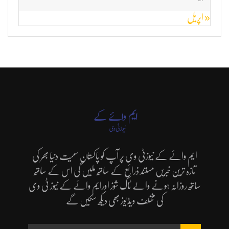
« اپریل
ایم وائے کے نیوزٹی وی پر آپ کو پاکستان سمیت دنیا بھر کی
تازہ ترین خبریں مستند ذرائع کے ساتھ ملیں گی اس کے ساتھ
ساتھ روزانہ ہونے والے ٹاک شوز اورایم وائے کے نیوز ٹی وی
کی مختلف ویڈیوز بھی دیکھ سکیں گے