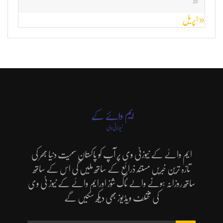
31
« اپریل
ایم وائے کے نیوزٹی وی پر آپ کو پاکستان سمیت دنیا بھر کی
تازہ ترین خبریں مستند ذرائع کے ساتھ ملیں گی اس کے ساتھ
ساتھ روزانہ ہونے والے ٹاک شوز اورایم وائے کے نیوز ٹی وی
کی مختلف ویڈیوز بھی دیکھ سکیں گے