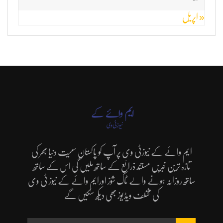
« اپریل
ایم وائے کے نیوزٹی وی پر آپ کو پاکستان سمیت دنیا بھر کی
تازہ ترین خبریں مستند ذرائع کے ساتھ ملیں گی اس کے ساتھ
ساتھ روزانہ ہونے والے ٹاک شوز اورایم وائے کے نیوز ٹی وی
کی مختلف ویڈیوز بھی دیکھ سکیں گے