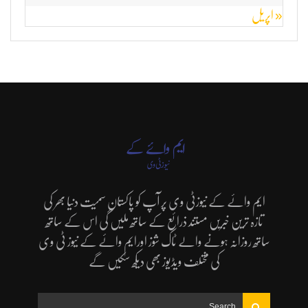
« اپریل
ایم وائے کے نیوزٹی وی پر آپ کو پاکستان سمیت دنیا بھر کی
تازہ ترین خبریں مستند ذرائع کے ساتھ ملیں گی اس کے ساتھ
ساتھ روزانہ ہونے والے ٹاک شوز اورایم وائے کے نیوز ٹی وی
کی مختلف ویڈیوز بھی دیکھ سکیں گے