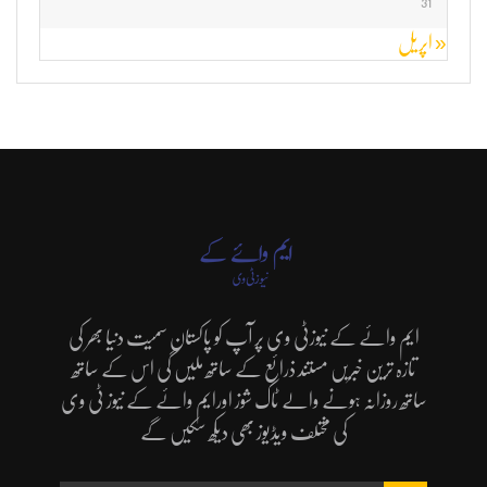
31
« اپریل
ایم وائے کے نیوزٹی وی پر آپ کو پاکستان سمیت دنیا بھر کی
تازہ ترین خبریں مستند ذرائع کے ساتھ ملیں گی اس کے ساتھ
ساتھ روزانہ ہونے والے ٹاک شوز اورایم وائے کے نیوز ٹی وی
کی مختلف ویڈیوز بھی دیکھ سکیں گے