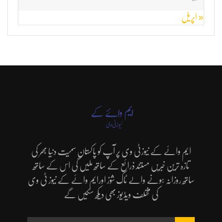
« اپریل
ایم وائے کے نیوزٹی وی پر آپ کو پاکستان سمیت دنیا بھر کی
تازہ ترین خبریں مستند ذرائع کے ساتھ ملیں گی اس کے ساتھ
ساتھ روزانہ ہونے والے ٹاک شوز اورایم وائے کے نیوز ٹی وی
کی مختلف ویڈیوز بھی دیکھ سکیں گے