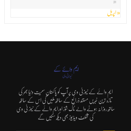
31
« اپریل
ایم وائے کے نیوزٹی وی پر آپ کو پاکستان سمیت دنیا بھر کی
تازہ ترین خبریں مستند ذرائع کے ساتھ ملیں گی اس کے ساتھ
ساتھ روزانہ ہونے والے ٹاک شوز اورایم وائے کے نیوز ٹی وی
کی مختلف ویڈیوز بھی دیکھ سکیں گے