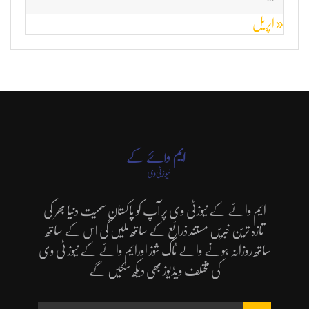
« اپریل
ایم وائے کے نیوزٹی وی پر آپ کو پاکستان سمیت دنیا بھر کی
تازہ ترین خبریں مستند ذرائع کے ساتھ ملیں گی اس کے ساتھ
ساتھ روزانہ ہونے والے ٹاک شوز اورایم وائے کے نیوز ٹی وی
کی مختلف ویڈیوز بھی دیکھ سکیں گے