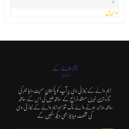
31
« اپریل
ایم وائے کے نیوزٹی وی پر آپ کو پاکستان سمیت دنیا بھر کی
تازہ ترین خبریں مستند ذرائع کے ساتھ ملیں گی اس کے ساتھ
ساتھ روزانہ ہونے والے ٹاک شوز اورایم وائے کے نیوز ٹی وی
کی مختلف ویڈیوز بھی دیکھ سکیں گے