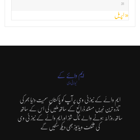
31
« اپریل
ایم وائے کے نیوزٹی وی پر آپ کو پاکستان سمیت دنیا بھر کی
تازہ ترین خبریں مستند ذرائع کے ساتھ ملیں گی اس کے ساتھ
ساتھ روزانہ ہونے والے ٹاک شوز اورایم وائے کے نیوز ٹی وی
کی مختلف ویڈیوز بھی دیکھ سکیں گے