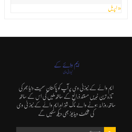
« اپریل
ایم وائے کے نیوزٹی وی پر آپ کو پاکستان سمیت دنیا بھر کی
تازہ ترین خبریں مستند ذرائع کے ساتھ ملیں گی اس کے ساتھ
ساتھ روزانہ ہونے والے ٹاک شوز اورایم وائے کے نیوز ٹی وی
کی مختلف ویڈیوز بھی دیکھ سکیں گے