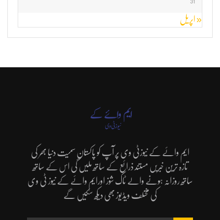
31
« اپریل
ایم وائے کے نیوزٹی وی پر آپ کو پاکستان سمیت دنیا بھر کی
تازہ ترین خبریں مستند ذرائع کے ساتھ ملیں گی اس کے ساتھ
ساتھ روزانہ ہونے والے ٹاک شوز اورایم وائے کے نیوز ٹی وی
کی مختلف ویڈیوز بھی دیکھ سکیں گے