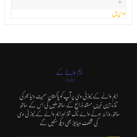
31
« اپریل
ایم وائے کے نیوزٹی وی پر آپ کو پاکستان سمیت دنیا بھر کی
تازہ ترین خبریں مستند ذرائع کے ساتھ ملیں گی اس کے ساتھ
ساتھ روزانہ ہونے والے ٹاک شوز اورایم وائے کے نیوز ٹی وی
کی مختلف ویڈیوز بھی دیکھ سکیں گے