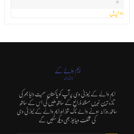
31
« اپریل
ایم وائے کے نیوزٹی وی پر آپ کو پاکستان سمیت دنیا بھر کی
تازہ ترین خبریں مستند ذرائع کے ساتھ ملیں گی اس کے ساتھ
ساتھ روزانہ ہونے والے ٹاک شوز اورایم وائے کے نیوز ٹی وی
کی مختلف ویڈیوز بھی دیکھ سکیں گے