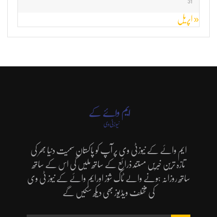
31
« اپریل
ایم وائے کے نیوزٹی وی پر آپ کو پاکستان سمیت دنیا بھر کی
تازہ ترین خبریں مستند ذرائع کے ساتھ ملیں گی اس کے ساتھ
ساتھ روزانہ ہونے والے ٹاک شوز اورایم وائے کے نیوز ٹی وی
کی مختلف ویڈیوز بھی دیکھ سکیں گے