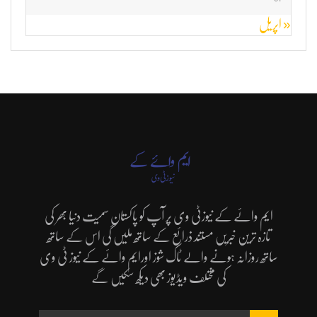
« اپریل
ایم وائے کے نیوزٹی وی پر آپ کو پاکستان سمیت دنیا بھر کی
تازہ ترین خبریں مستند ذرائع کے ساتھ ملیں گی اس کے ساتھ
ساتھ روزانہ ہونے والے ٹاک شوز اورایم وائے کے نیوز ٹی وی
کی مختلف ویڈیوز بھی دیکھ سکیں گے