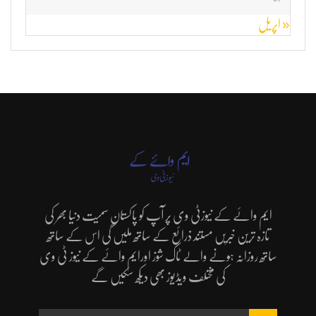
« اپریل
ایم وائے کے نیوزٹی وی پر آپ کو پاکستان سمیت دنیا بھر کی
تازہ ترین خبریں مستند ذرائع کے ساتھ ملیں گی اس کے ساتھ
ساتھ روزانہ ہونے والے ٹاک شوز اورایم وائے کے نیوز ٹی وی
کی مختلف ویڈیوز بھی دیکھ سکیں گے