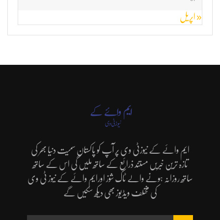
« اپریل
ایم وائے کے نیوزٹی وی پر آپ کو پاکستان سمیت دنیا بھر کی
تازہ ترین خبریں مستند ذرائع کے ساتھ ملیں گی اس کے ساتھ
ساتھ روزانہ ہونے والے ٹاک شوز اورایم وائے کے نیوز ٹی وی
کی مختلف ویڈیوز بھی دیکھ سکیں گے