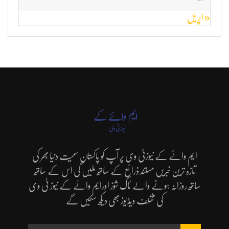
« اپریل
ایم وائے کے نیوزٹی وی پر آپ کو پاکستان سمیت دنیا بھر کی
تازہ ترین خبریں مستند ذرائع کے ساتھ ملیں گی اس کے ساتھ
ساتھ روزانہ ہونے والے ٹاک شوز اورایم وائے کے نیوز ٹی وی
کی مختلف ویڈیوز بھی دیکھ سکیں گے