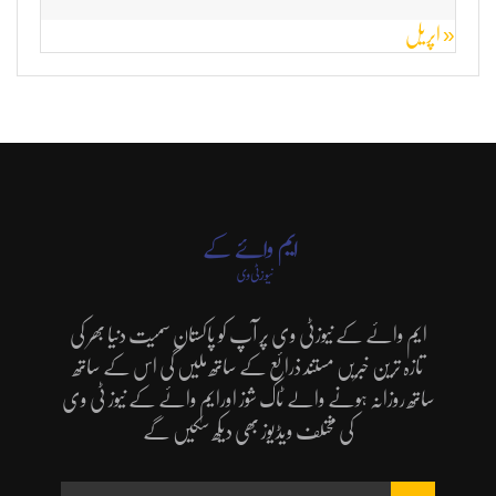
« اپریل
ایم وائے کے نیوزٹی وی پر آپ کو پاکستان سمیت دنیا بھر کی
تازہ ترین خبریں مستند ذرائع کے ساتھ ملیں گی اس کے ساتھ
ساتھ روزانہ ہونے والے ٹاک شوز اورایم وائے کے نیوز ٹی وی
کی مختلف ویڈیوز بھی دیکھ سکیں گے