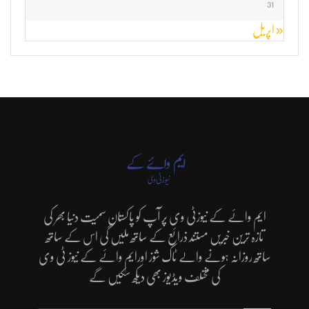
31
« اپریل
ایم وائے کے نیوزٹی وی پر آپ کو پاکستان سمیت دنیا بھر کی
تازہ ترین خبریں مستند ذرائع کے ساتھ ملیں گی اس کے ساتھ
ساتھ روزانہ ہونے والے ٹاک شوز اورایم وائے کے نیوز ٹی وی
کی مختلف ویڈیوز بھی دیکھ سکیں گے