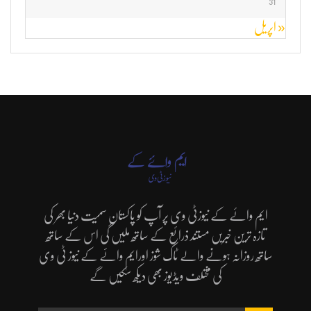
31
« اپریل
ایم وائے کے نیوزٹی وی پر آپ کو پاکستان سمیت دنیا بھر کی
تازہ ترین خبریں مستند ذرائع کے ساتھ ملیں گی اس کے ساتھ
ساتھ روزانہ ہونے والے ٹاک شوز اورایم وائے کے نیوز ٹی وی
کی مختلف ویڈیوز بھی دیکھ سکیں گے